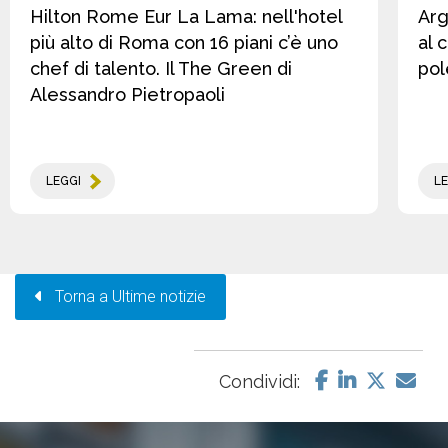
Hilton Rome Eur La Lama: nell'hotel
Arg
più alto di Roma con 16 piani c’è uno
al 
chef di talento. Il The Green di
pol
Alessandro Pietropaoli
LEGGI
LE
Torna a Ultime notizie
Condividi: