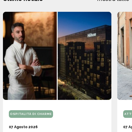
OSPITALITÀ DI CHARME
ATT
07 Agosto 2026
07 A