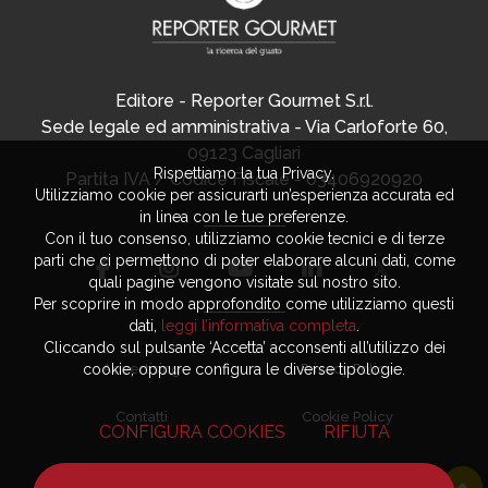
Editore - Reporter Gourmet S.r.l.
Sede legale ed amministrativa - Via Carloforte 60,
09123 Cagliari
Rispettiamo la tua Privacy.
Partita IVA / Codice Fiscale - 03406920920
Utilizziamo cookie per assicurarti un’esperienza accurata ed
in linea con le tue preferenze.
Con il tuo consenso, utilizziamo cookie tecnici e di terze
parti che ci permettono di poter elaborare alcuni dati, come
quali pagine vengono visitate sul nostro sito.
Per scoprire in modo approfondito come utilizziamo questi
dati,
leggi l’informativa completa
.
Cliccando sul pulsante ‘Accetta’ acconsenti all’utilizzo dei
Advertising
Privacy Policy
cookie, oppure configura le diverse tipologie.
Contatti
Cookie Policy
CONFIGURA COOKIES
RIFIUTA