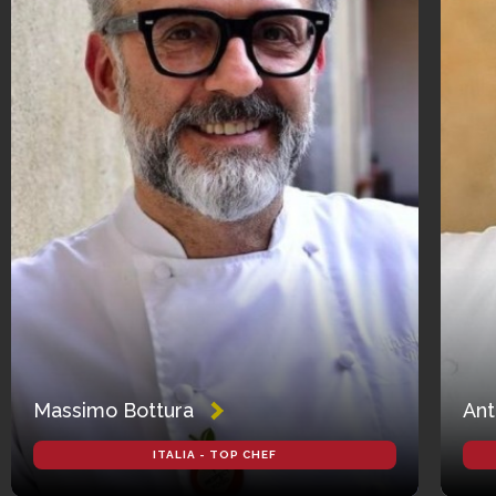
Massimo Bottura
Ant
ITALIA - TOP CHEF