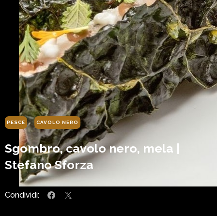
PESCE
CAVOLO NERO
Sgombro, cavolo nero, mela |
Stefano Sforza
Condividi: