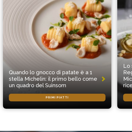
Lo 
Quando lo gnocco di patate è a 1
Reg
stella Michelin: il primo bello come
Mic
un quadro del Suinsom
ric
PRIMI PIATTI