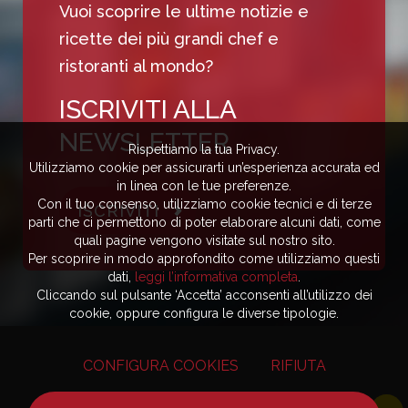
Vuoi scoprire le ultime notizie e
ricette dei più grandi chef e
ristoranti al mondo?
ISCRIVITI ALLA
NEWSLETTER
Rispettiamo la tua Privacy.
Utilizziamo cookie per assicurarti un’esperienza accurata ed
in linea con le tue preferenze.
Con il tuo consenso, utilizziamo cookie tecnici e di terze
ISCRIVITI
parti che ci permettono di poter elaborare alcuni dati, come
quali pagine vengono visitate sul nostro sito.
Per scoprire in modo approfondito come utilizziamo questi
dati,
leggi l’informativa completa
.
Cliccando sul pulsante ‘Accetta’ acconsenti all’utilizzo dei
cookie, oppure configura le diverse tipologie.
CONFIGURA COOKIES
RIFIUTA