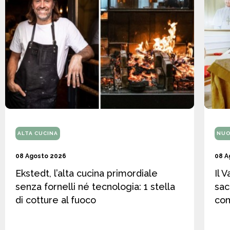
ALTA CUCINA
NUO
08 Agosto 2026
08 A
Ekstedt, l’alta cucina primordiale
Il 
senza fornelli né tecnologia: 1 stella
sac
di cotture al fuoco
co