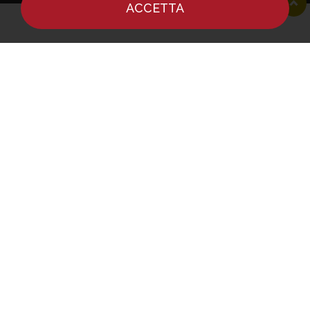
ACCETTA
HOME
NOTIZIE
CHEF
DOVE MANGIARE
Editore - Reporter Gourmet S.r.l.
Sede legale ed amministrativa - Via Carloforte 60,
09123 Cagliari
Partita IVA / Codice Fiscale - 03406920920
Advertising
Privacy Policy
Contatti
Cookie Policy