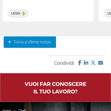
LEGGI
LE
Torna a Ultime notizie
Condividi:
Home
>
Chef