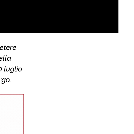
petere
ella
 luglio
rgo.