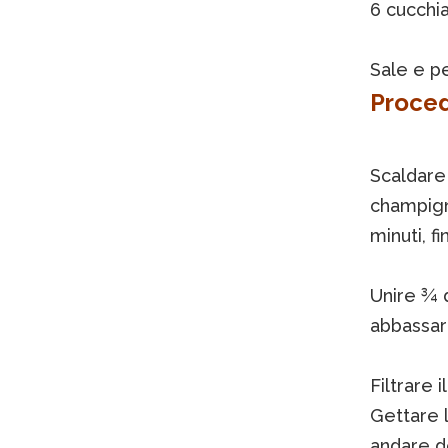
6 cucchia
Sale e p
Proce
Scaldare
champigno
minuti, f
Unire ¾ d
abbassare
Filtrare 
Gettare l
andare d