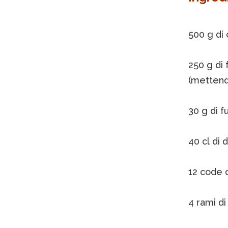
500 g di
250 g di f
(mettendo
30 g di f
40 cl di 
12 code 
4 rami di