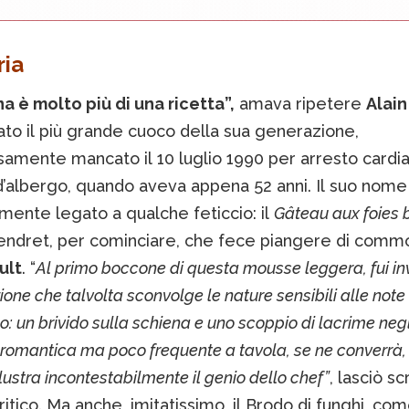
ria
a è molto più di una ricetta”,
amava ripetere
Alain
to il più grande cuoco della sua generazione,
samente mancato il 10 luglio 1990 per arresto cardia
’albergo, quando aveva appena 52 anni. Il suo nome 
mente legato a qualche feticcio: il
Gâteau aux foies 
endret, per cominciare, che fece piangere di comm
ult
. “
Al primo boccone di questa mousse leggera, fui i
one che talvolta sconvolge le nature sensibili alle note 
o: un brivido sulla schiena e uno scoppio di lacrime negl
romantica ma poco frequente a tavola, se ne converrà,
llustra incontestabilmente il genio dello chef”
, lasciò scr
itico. Ma anche, imitatissimo, il Brodo di funghi, co