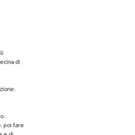
li
ecina di
zione,
o.
, poi fare
 e di