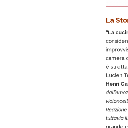
La Sto
“La cucin
considera
improvvi
camera d
è stretta
Lucien T
Henri Ga
dall’emozi
violoncell
Reazione 
tuttavia i
grande cr