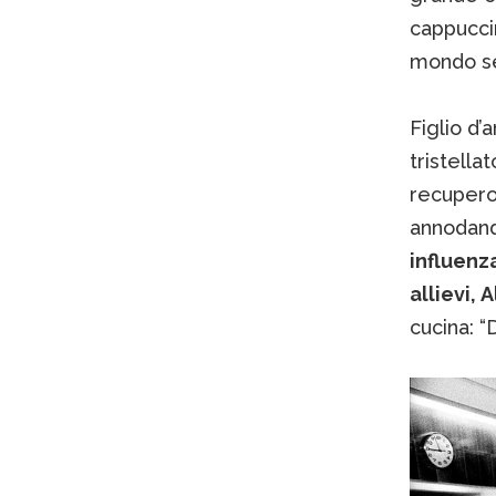
cappuccin
mondo se
Figlio d’
tristella
recupero 
annodando
influenz
allievi, 
cucina: “