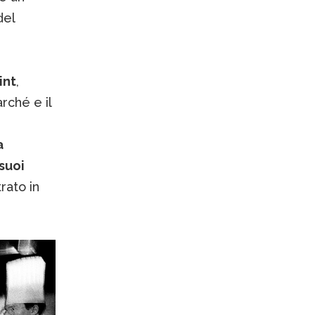
del
int
,
rché e il
a
suoi
rato in