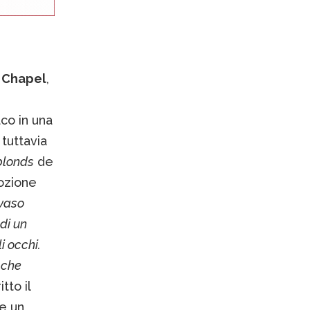
 Chapel
,
co in una
tuttavia
blonds
de
ozione
nvaso
di un
i occhi.
 che
itto il
me un