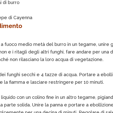
i di burro
epe di Cayenna
dimento
 a fuoco medio metà del burro in un tegame, unire g
n e i ritagli degli altri funghi, fare andare per una d
inché non rilasciano la loro acqua di vegetazione.
ei funghi secchi e 4 tazze di acqua. Portare a ebolli
 la fiamma e lasciare restringere per 10 minuti.
il liquido con un colino fine in un altro tegame, pigiand
a parte solida. Unire la panna e portare a ebollizione
olcemente per una decina di minuti. Regolare di sale