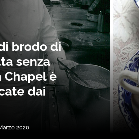
di brodo di
tta senza
n Chapel è
icate dai
Marzo 2020