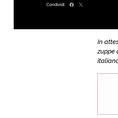
Condividi:
In atte
zuppe 
italian