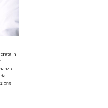
orata in
 i
i manzo
nda
azione