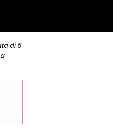
ata di 6
na