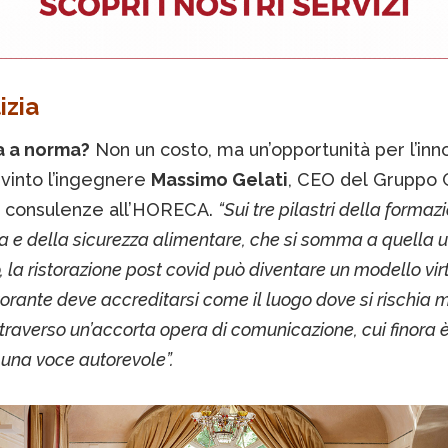
izia
a a norma?
Non un costo, ma un’opportunità per l’inn
vinto l’ingegnere
Massimo Gelati
, CEO del Gruppo G
e consulenze all’HORECA.
“Sui tre pilastri della formaz
a e della sicurezza alimentare, che si somma a quella u
o, la ristorazione post covid può diventare un modello vi
ristorante deve accreditarsi come il luogo dove si rischia
traverso un’accorta opera di comunicazione, cui finora 
na voce autorevole”.