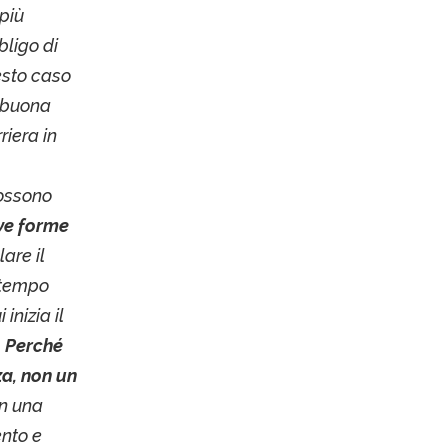
più
bligo di
esto caso
a buona
iera in
possono
ve forme
are il
 tempo
inizia il
.
Perché
za, non un
on una
ento e