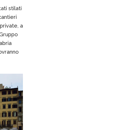
ti stilati
cantieri
private, a
 Gruppo
abria
dovranno