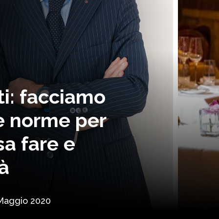
i: facciamo
le norme per
osa fare e
à
Maggio 2020