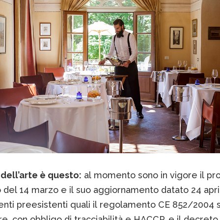
dell’arte è questo:
al momento sono in vigore il pro
 del 14 marzo e il suo aggiornamento datato 24 april
nti preesistenti quali il regolamento CE 852/2004 su
e, con obbligo di tracciabilità e HACCP, e il decreto