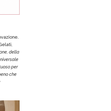
ovazione.
elati,
ione, della
niversale
rtuoso per
 meno che
è