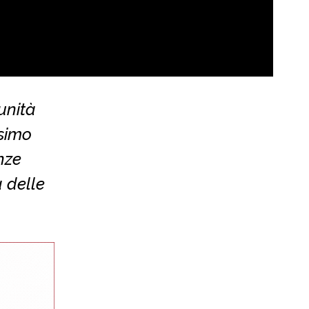
unità
ssimo
nze
 delle