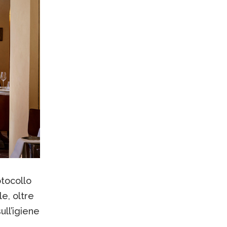
tocollo
e, oltre
ll’igiene