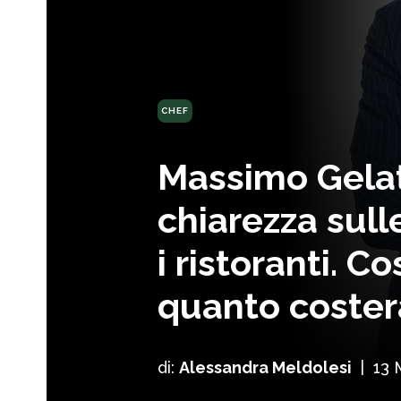
CHEF
Massimo Gelat
chiarezza sul
i ristoranti. C
quanto coster
di:
Alessandra Meldolesi
|
13 