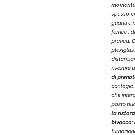
momento d
spesso, co
guanti e 
fornire i 
pratica.
C
plexiglas
distanzia
rivestire 
di preno
contagio.
che interc
pasto può
la ristor
bivacco
:
turnazione