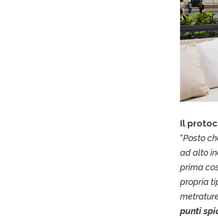
Il protoc
“
Posto che
ad alto i
prima cos
propria ti
metrature,
punti spi