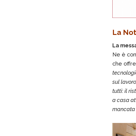
La Not
La mess
Ne è con
che offr
tecnologi
sul lavor
tutti: il 
a casa at
mancata u