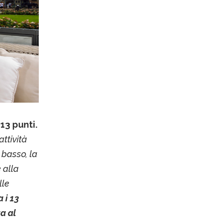
13 punti.
attività
 basso, la
 alla
lle
 i 13
ta al