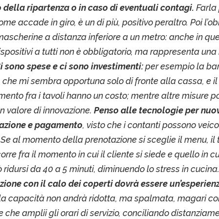
ella ripartenza o in caso di eventuali contagi.
Farla 
me accade in giro, è un di più, positivo peraltro. Poi l’ob
mascherine a distanza inferiore a un metro: anche in qu
dispositivi a tutti non è obbligatorio, ma rappresenta un
i sono spese e ci sono investimenti:
per esempio la barr
, che mi sembra opportuna solo di fronte alla cassa, e il
mento fra i tavoli hanno un costo; mentre altre misure 
un valore di innovazione.
Penso alle tecnologie per nuo
tazione e pagamento
, visto che i contanti possono veicol
 Se al momento della prenotazione si sceglie il menu, il
orre fra il momento in cui il cliente si siede e quello in cui 
 ridursi da 40 a 5 minuti, diminuendo lo stress in cucina
azione con il calo dei coperti dovrà essere un’esperien
 la capacità non andrà ridotta, ma spalmata, magari c
 che amplii gli orari di servizio, conciliando distanziam