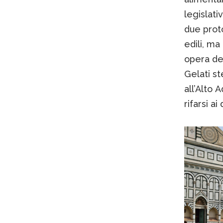
legislati
due proto
edili, ma
opera de
Gelati st
all’Alto 
rifarsi a