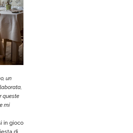
o, un
laborata,
r queste
he mi
i in gioco
iesta di