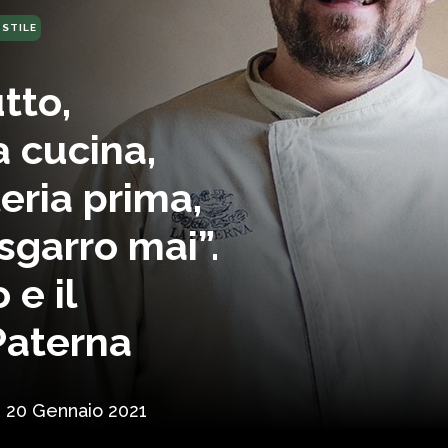
 STILE
tto,
a cucina,
eria prima,
sgarro mai”.
 e il
Paterna
20 Gennaio 2021