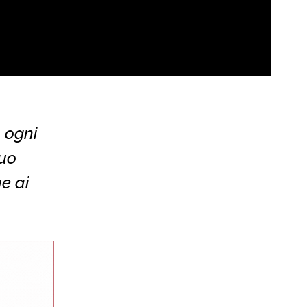
a ogni
suo
e ai