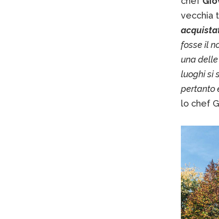
chef
Gio
vecchia t
acquistat
fosse il 
una delle
luoghi si 
pertanto 
lo chef G