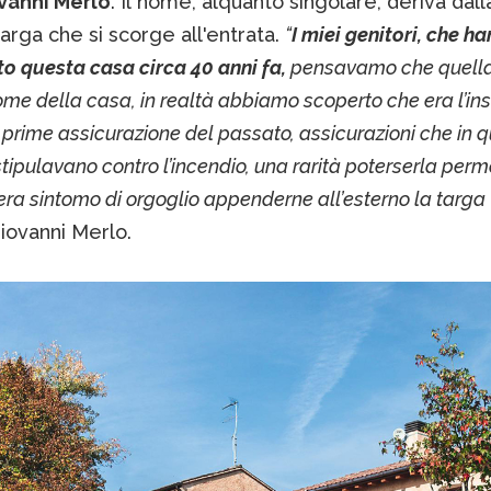
vanni Merlo
. Il nome, alquanto singolare, deriva dal
arga che si scorge all'entrata.
“
I miei genitori, che h
o questa casa circa 40 anni fa,
pensavamo che quella
nome della casa, in realtà abbiamo scoperto che era l’in
 prime assicurazione del passato, assicurazioni che in q
stipulavano contro l’incendio, una rarità poterserla perm
era sintomo di orgoglio appenderne all’esterno la targa ”
iovanni Merlo.