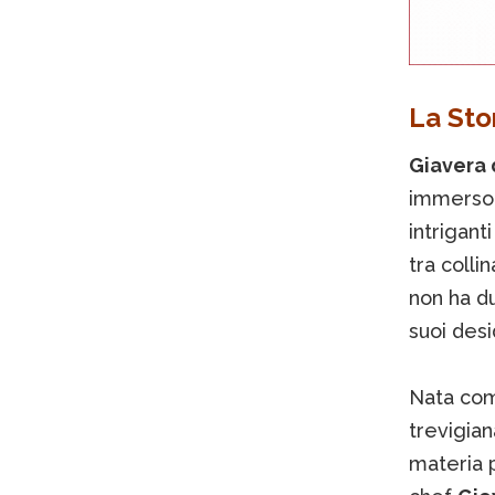
La Sto
Giavera 
immerso n
intrigan
tra coll
non ha du
suoi desi
Nata come
trevigian
materia p