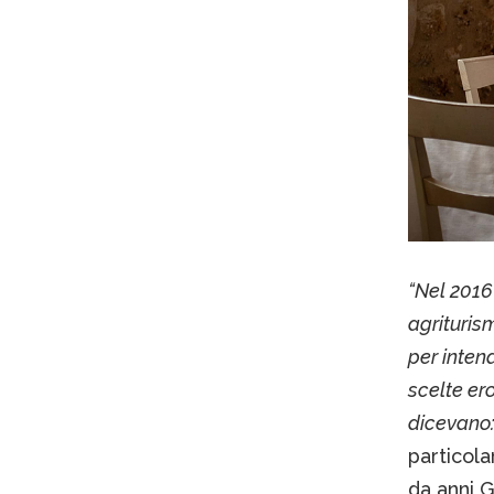
“Nel 2016
agrituris
per inten
scelte er
dicevano: 
particola
da anni G