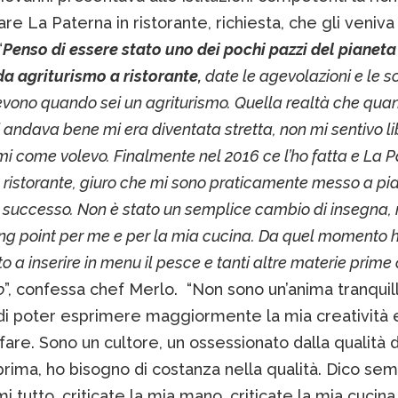
re La Paterna in ristorante, richiesta, che gli veni
“
Penso di essere stato uno dei pochi pazzi del pianeta
a agriturismo a ristorante,
date le agevolazioni e le s
cevono quando sei un agriturismo. Quella realtà che qu
i andava bene mi era diventata stretta, non mi sentivo li
i come volevo. Finalmente nel 2016 ce l’ho fatta e La P
 ristorante, giuro che mi sono praticamente messo a pi
successo. Non è stato un semplice cambio di insegna,
ing point per me e per la mia cucina. Da quel momento 
o a inserire in menu il pesce e tanti altre materie prime
o
”, confessa chef Merlo. “Non sono un’anima tranquil
di poter esprimere maggiormente la mia creatività e
 fare. Sono un cultore, un ossessionato dalla qualità 
rima, ho bisogno di costanza nella qualità. Dico sem
mi tutto, criticate la mia mano, criticate la mia cucin