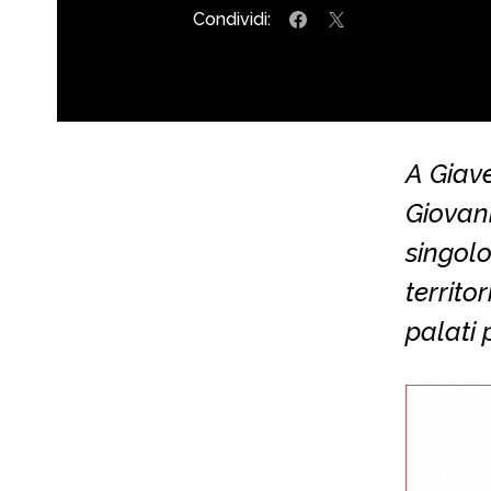
Condividi:
A Giave
Giovann
singolo
territo
palati 