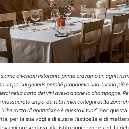
 siamo diventati ristorante prima eravamo un agriturism
mo un po’ sui generis perché proponevo una cucina più e
derci nella carta dei vini avevo anche lo champagne. Pe
o massacrato un po’ da tutti i miei colleghi della zona c
“Che razza di agriturismo è questo il tuo?”.
Per questa
rità, per la sua voglia di alzare l’asticella e di metters
iovanni presentava alle istituzioni competenti la rich