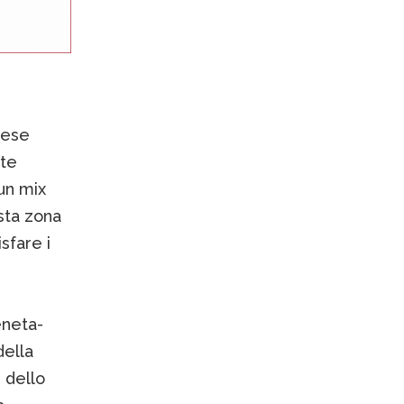
aese
nte
un mix
sta zona
sfare i
eneta-
della
 dello