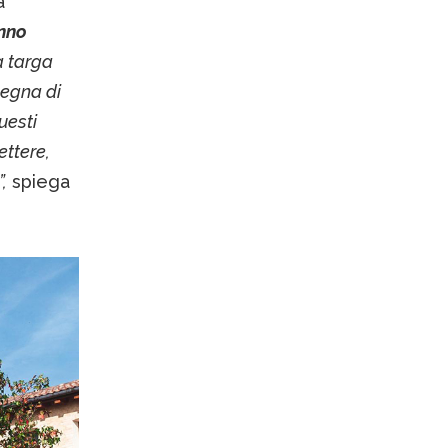
la
anno
 targa
segna di
uesti
ettere,
,
spiega