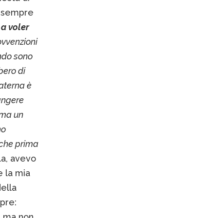
va sempre
 a voler
ovvenzioni
ando sono
bero di
aterna è
angere
 ma un
ho
 che prima
la, avevo
 la mia
della
pre:
a, ma non