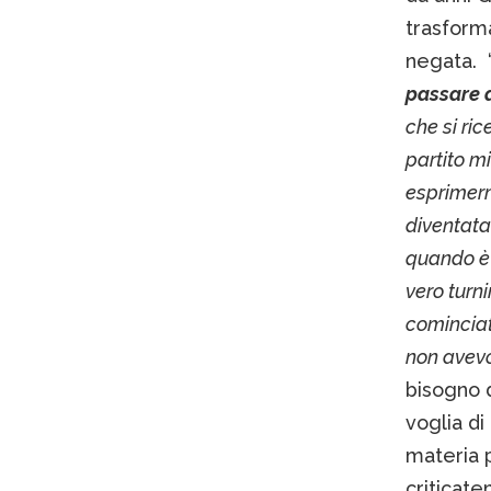
trasforma
negata. 
passare d
che si ri
partito m
esprimerm
diventata
quando è 
vero turn
cominciat
non avev
bisogno 
voglia di
materia p
criticate