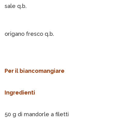
sale q.b.
origano fresco q.b.
Per il biancomangiare
Ingredienti
50 g di mandorle a filetti