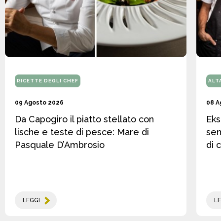
RICETTE DEGLI CHEF
ALT
09 Agosto 2026
08 A
Da Capogiro il piatto stellato con
Eks
lische e teste di pesce: Mare di
sen
Pasquale D’Ambrosio
di 
LEGGI
LE