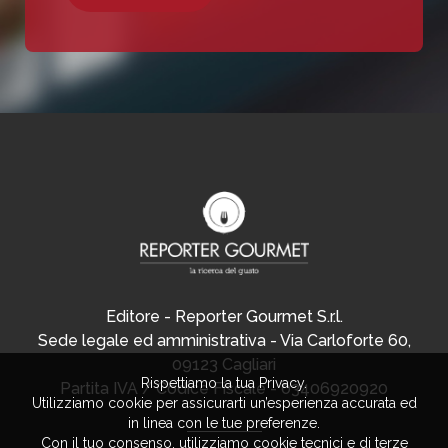
Editore - Reporter Gourmet S.r.l.
Sede legale ed amministrativa - Via Carloforte 60,
09123 Cagliari
Rispettiamo la tua Privacy.
Partita IVA / Codice Fiscale - 03406920920
Utilizziamo cookie per assicurarti un’esperienza accurata ed
in linea con le tue preferenze.
Con il tuo consenso, utilizziamo cookie tecnici e di terze