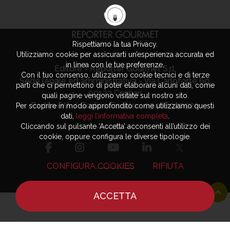
Rispettiamo la tua Privacy.
Utilizziamo cookie per assicurarti un’esperienza accurata ed
in linea con le tue preferenze.
Editore - Reporter Gourmet S.r.l.
Con il tuo consenso, utilizziamo cookie tecnici e di terze
Sede legale ed amministrativa - Via Carloforte 60,
parti che ci permettono di poter elaborare alcuni dati, come
09123 Cagliari
quali pagine vengono visitate sul nostro sito.
Partita IVA / Codice Fiscale - 03406920920
Per scoprire in modo approfondito come utilizziamo questi
dati,
leggi l’informativa completa
.
Cliccando sul pulsante ‘Accetta’ acconsenti all’utilizzo dei
cookie, oppure configura le diverse tipologie.
CONFIGURA COOKIES
RIFIUTA
ACCETTA
Advertising
Privacy Policy
HOME
NOTIZIE
CHEF
DOVE MANGIARE
Contatti
Cookie Policy