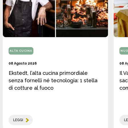
ALTA CUCINA
NUO
08 Agosto 2026
08 A
Ekstedt, l’alta cucina primordiale
Il 
senza fornelli né tecnologia: 1 stella
sac
di cotture al fuoco
co
LEGGI
LE