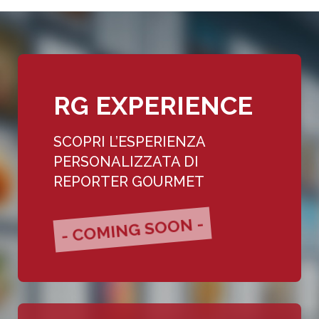
RG EXPERIENCE
SCOPRI L’ESPERIENZA
PERSONALIZZATA DI
REPORTER GOURMET
- COMING SOON -