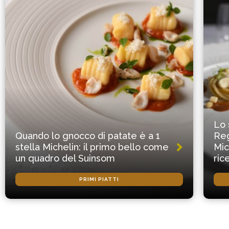
Lo 
Quando lo gnocco di patate è a 1
Reg
stella Michelin: il primo bello come
Mic
un quadro del Suinsom
ric
PRIMI PIATTI