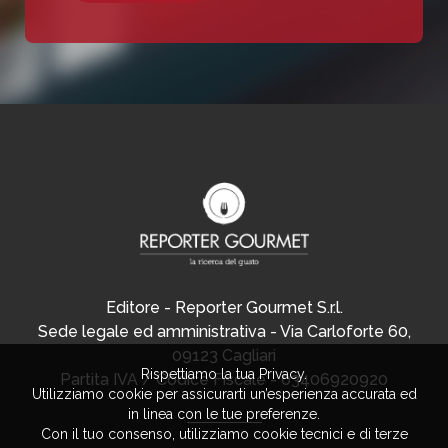
Editore - Reporter Gourmet S.r.l.
Sede legale ed amministrativa - Via Carloforte 60,
09123 Cagliari
Rispettiamo la tua Privacy.
Partita IVA / Codice Fiscale - 03406920920
Utilizziamo cookie per assicurarti un’esperienza accurata ed
in linea con le tue preferenze.
Con il tuo consenso, utilizziamo cookie tecnici e di terze