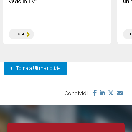
un 
vado in TV”
LEGGI
LE
Torna a Ultime notizie
Condividi: