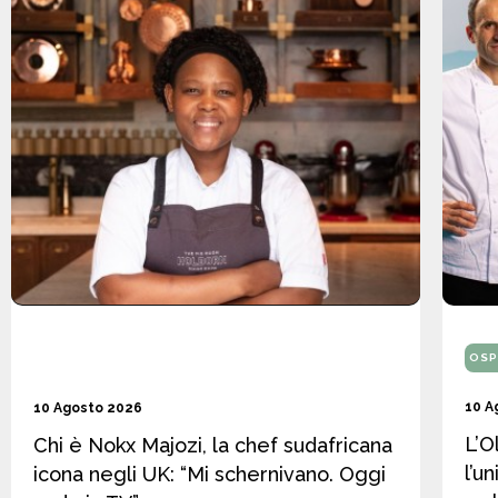
OSP
10 A
10 Agosto 2026
L’O
Chi è Nokx Majozi, la chef sudafricana
l’u
icona negli UK: “Mi schernivano. Oggi