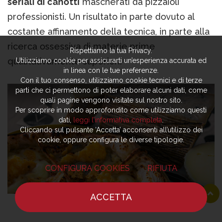
seriali di canotti
mascherati da pizzaioli
professionisti. Un risultato in parte dovuto al
costante affinamento della tecnica, in parte alla
ricerca ossessiva di materie prime
Rispettiamo la tua Privacy.
qualitativamente superiori.
Utilizziamo cookie per assicurarti un’esperienza accurata ed
in linea con le tue preferenze.
Con il tuo consenso, utilizziamo cookie tecnici e di terze
parti che ci permettono di poter elaborare alcuni dati, come
quali pagine vengono visitate sul nostro sito.
Per scoprire in modo approfondito come utilizziamo questi
dati,
leggi l’informativa completa
.
Cliccando sul pulsante ‘Accetta’ acconsenti all’utilizzo dei
cookie, oppure configura le diverse tipologie.
CONFIGURA COOKIES
RIFIUTA
ACCETTA
HOME
NOTIZIE
CHEF
DOVE MANGIARE