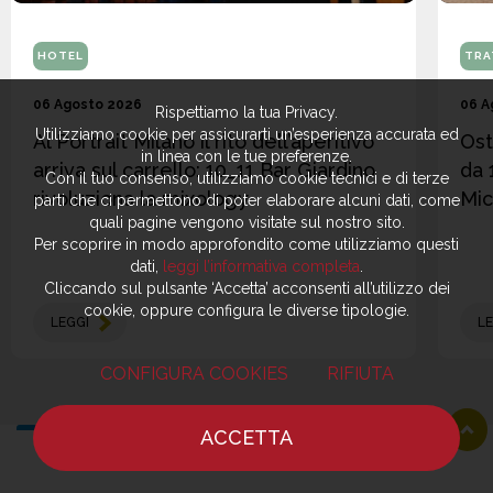
HOTEL
TRA
06 Agosto 2026
06 A
Rispettiamo la tua Privacy.
Utilizziamo cookie per assicurarti un’esperienza accurata ed
Al Portrait Milano il rito dell’aperitivo
Ost
in linea con le tue preferenze.
arriva sul carrello: 10_11 Bar Giardino
da 
Con il tuo consenso, utilizziamo cookie tecnici e di terze
rivoluziona la mixology
Mic
parti che ci permettono di poter elaborare alcuni dati, come
quali pagine vengono visitate sul nostro sito.
Per scoprire in modo approfondito come utilizziamo questi
dati,
leggi l’informativa completa
.
Cliccando sul pulsante ‘Accetta’ acconsenti all’utilizzo dei
cookie, oppure configura le diverse tipologie.
LEGGI
LE
CONFIGURA COOKIES
RIFIUTA
ACCETTA
Torna a Ultime notizie
HOME
NOTIZIE
CHEF
DOVE MANGIARE