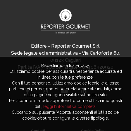
Editore - Reporter Gourmet S.r.l.
Sede legale ed amministrativa - Via Carloforte 60,
09123 Cagliari
Rispettiamo la tua Privacy.
Partita IVA / Codice Fiscale - 03406920920
Utilizziamo cookie per assicurarti un’esperienza accurata ed
in linea con le tue preferenze.
Con il tuo consenso, utilizziamo cookie tecnici e di terze
parti che ci permettono di poter elaborare alcuni dati, come
quali pagine vengono visitate sul nostro sito.
Per scoprire in modo approfondito come utilizziamo questi
dati,
leggi l’informativa completa
.
Cliccando sul pulsante ‘Accetta’ acconsenti all’utilizzo dei
Advertising
Privacy Policy
cookie, oppure configura le diverse tipologie.
Contatti
Cookie Policy