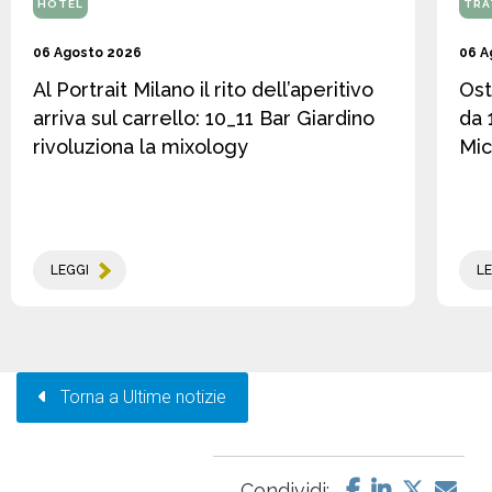
HOTEL
TRA
06 Agosto 2026
06 A
Al Portrait Milano il rito dell’aperitivo
Ost
arriva sul carrello: 10_11 Bar Giardino
da 
rivoluziona la mixology
Mic
LEGGI
LE
Torna a Ultime notizie
Condividi: