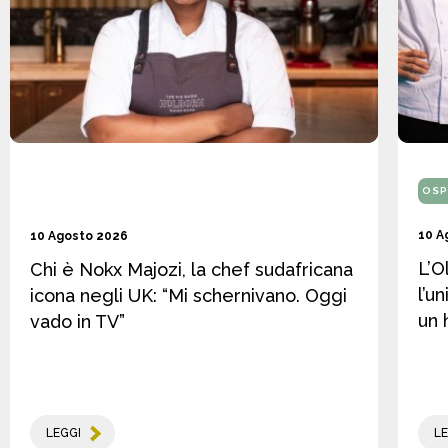
OSP
10 A
10 Agosto 2026
L’O
Chi è Nokx Majozi, la chef sudafricana
l’u
icona negli UK: “Mi schernivano. Oggi
un 
vado in TV”
LEGGI
LE