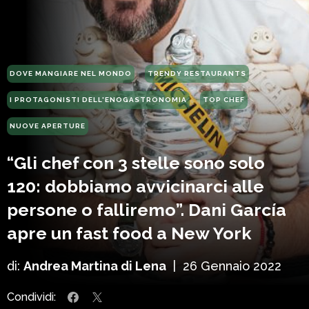
DOVE MANGIARE NEL MONDO
TRENDY RESTAURANTS
I PROTAGONISTI DELL'ENOGASTRONOMIA
TOP CHEF
NUOVE APERTURE
“Gli chef con 3 stelle sono solo
120: dobbiamo avvicinarci alle
persone o falliremo”. Dani García
apre un fast food a New York
di:
Andrea Martina di Lena
|
26 Gennaio 2022
Condividi: