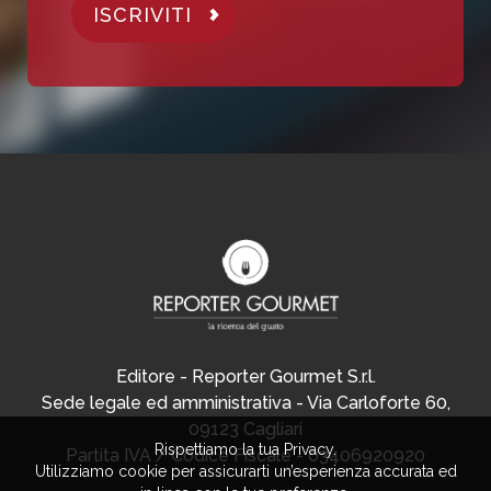
ISCRIVITI
Editore - Reporter Gourmet S.r.l.
Sede legale ed amministrativa - Via Carloforte 60,
09123 Cagliari
Rispettiamo la tua Privacy.
Partita IVA / Codice Fiscale - 03406920920
Utilizziamo cookie per assicurarti un’esperienza accurata ed