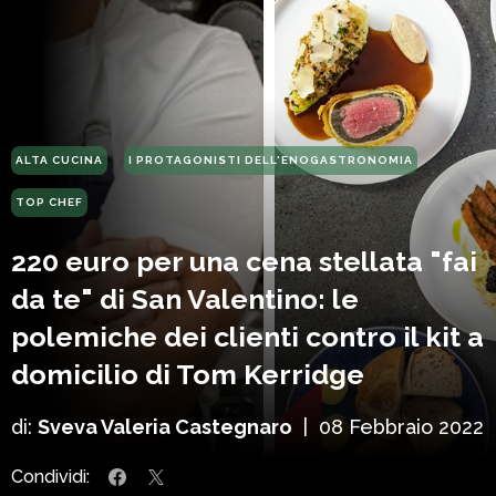
ALTA CUCINA
I PROTAGONISTI DELL'ENOGASTRONOMIA
TOP CHEF
220 euro per una cena stellata "fai
da te" di San Valentino: le
polemiche dei clienti contro il kit a
domicilio di Tom Kerridge
di:
Sveva Valeria Castegnaro
|
08 Febbraio 2022
Condividi: