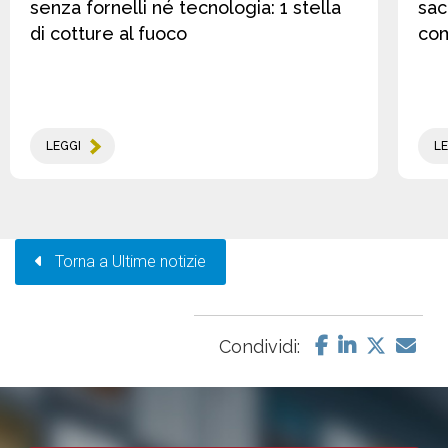
senza fornelli né tecnologia: 1 stella
sac
di cotture al fuoco
co
LEGGI
LE
Torna a Ultime notizie
Condividi: