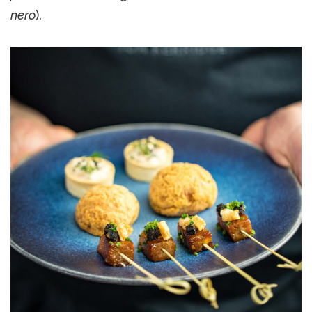
nero
).