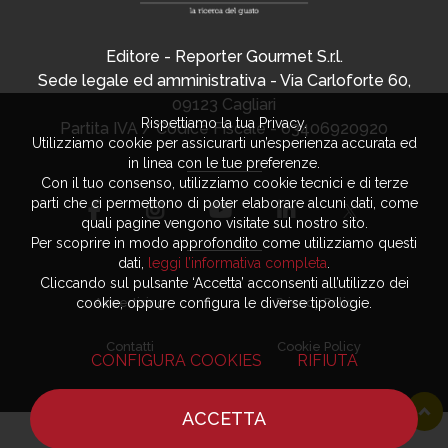
Editore - Reporter Gourmet S.r.l.
Sede legale ed amministrativa - Via Carloforte 60,
09123 Cagliari
Rispettiamo la tua Privacy.
Partita IVA / Codice Fiscale - 03406920920
Utilizziamo cookie per assicurarti un’esperienza accurata ed
in linea con le tue preferenze.
Con il tuo consenso, utilizziamo cookie tecnici e di terze
parti che ci permettono di poter elaborare alcuni dati, come
quali pagine vengono visitate sul nostro sito.
Per scoprire in modo approfondito come utilizziamo questi
dati,
leggi l’informativa completa
.
Cliccando sul pulsante ‘Accetta’ acconsenti all’utilizzo dei
cookie, oppure configura le diverse tipologie.
Advertising
Privacy Policy
Contatti
Cookie Policy
CONFIGURA COOKIES
RIFIUTA
ACCETTA
HOME
NOTIZIE
CHEF
DOVE MANGIARE