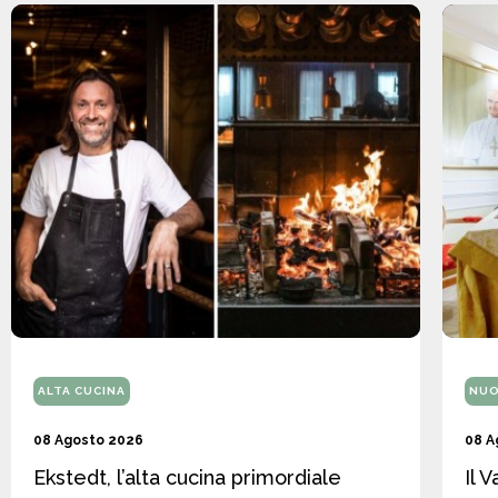
ALTA CUCINA
NUO
08 Agosto 2026
08 A
Ekstedt, l’alta cucina primordiale
Il 