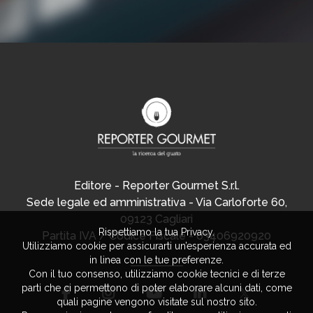
Editore - Reporter Gourmet S.r.l.
Sede legale ed amministrativa - Via Carloforte 60,
09123 Cagliari
Rispettiamo la tua Privacy.
Partita IVA / Codice Fiscale - 03406920920
Utilizziamo cookie per assicurarti un’esperienza accurata ed
in linea con le tue preferenze.
Con il tuo consenso, utilizziamo cookie tecnici e di terze
parti che ci permettono di poter elaborare alcuni dati, come
quali pagine vengono visitate sul nostro sito.