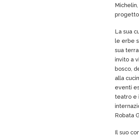
Michelin,
progetto
La sua cu
le erbe s
sua terra
invito a 
bosco, de
alla cuci
eventi es
teatro e 
internaz
Robata Gr
Il suo co