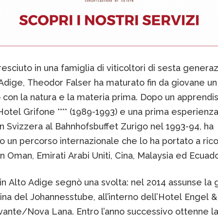
esciuto in una famiglia di viticoltori di sesta genera
 Adige, Theodor Falser ha maturato fin da giovane un
 con la natura e la materia prima. Dopo un apprendi
Hotel Grifone **** (1989-1993) e una prima esperien
n Svizzera al Bahnhofsbuffet Zurigo nel 1993-94, ha
o un percorso internazionale che lo ha portato a rico
 in Oman, Emirati Arabi Uniti, Cina, Malaysia ed Ecuad
o in Alto Adige segnò una svolta: nel 2014 assunse la 
ina del Johannesstube, all’interno dell’Hotel Engel &
ante/Nova Lana. Entro l’anno successivo ottenne la 