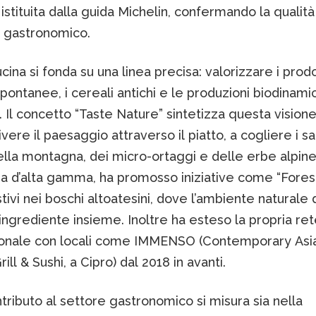
 istituita dalla guida Michelin, confermando la qualità
 gastronomico.
cina si fonda su una linea precisa: valorizzare i prodot
pontanee, i cereali antichi e le produzioni biodinami
. Il concetto “Taste Nature” sintetizza questa visione
vivere il paesaggio attraverso il piatto, a cogliere i s
lla montagna, dei micro-ortaggi e delle erbe alpine
na d’alta gamma, ha promosso iniziative come “Forest
tivi nei boschi altoatesini, dove l’ambiente naturale 
ingrediente insieme. Inoltre ha esteso la propria re
ionale con locali come IMMENSO (Contemporary Asi
ill & Sushi, a Cipro) dal 2018 in avanti.
ntributo al settore gastronomico si misura sia nella