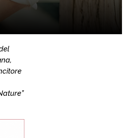
del
gna,
ncitore
 Nature”