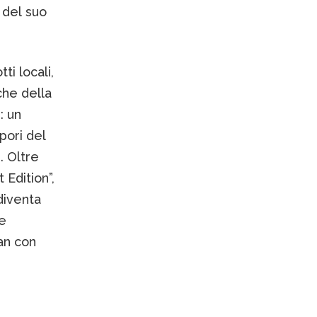
 del suo
ti locali,
che della
: un
apori del
. Oltre
 Edition”,
diventa
te
an con