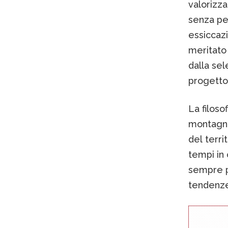
valorizza
senza pe
essiccaz
meritato 
dalla sel
progetto
La filosof
montagna,
del territ
tempi in 
sempre pi
tendenze