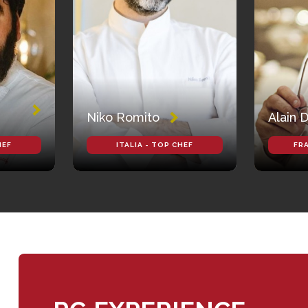
Niko Romito
Alain 
HEF
ITALIA - TOP CHEF
FRA