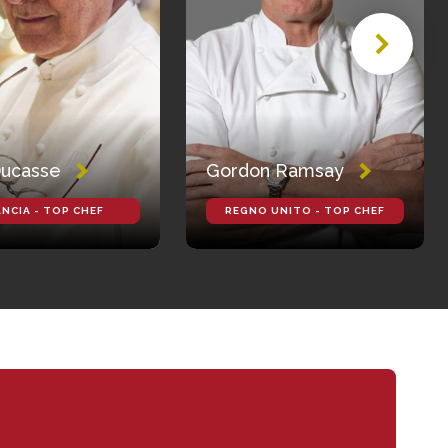
Ducasse
Gordon Ramsay
NCIA - TOP CHEF
REGNO UNITO - TOP CHEF