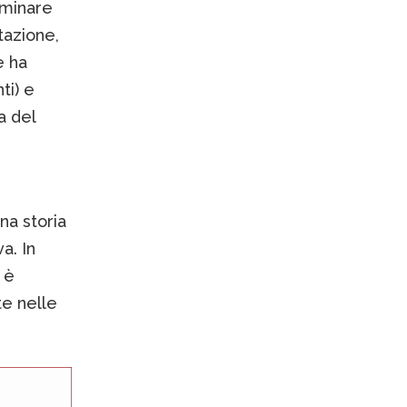
aminare
azione,
e ha
ti) e
a del
i
na storia
a. In
 è
te nelle