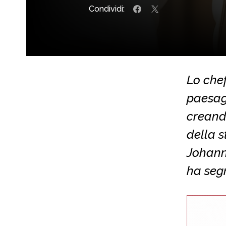
Condividi:
Lo chef
paesagg
creando
della s
Johanne
ha segn