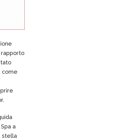
zione
 rapporto
stato
za come
prire
or.
guida
 Spa a
stella