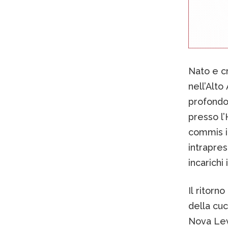
Nato e cr
nell’Alto
profondo
presso l’
commis i
intrapres
incarichi
Il ritorn
della cuc
Nova Lev