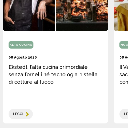
ALTA CUCINA
NUO
08 Agosto 2026
08 A
Ekstedt, l’alta cucina primordiale
Il 
senza fornelli né tecnologia: 1 stella
sac
di cotture al fuoco
co
LEGGI
LE