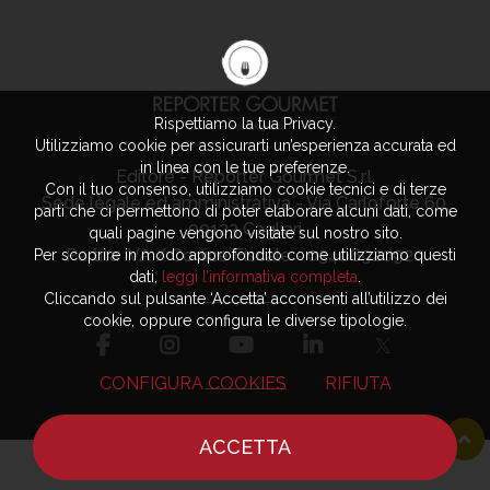
Rispettiamo la tua Privacy.
Utilizziamo cookie per assicurarti un’esperienza accurata ed
in linea con le tue preferenze.
Editore - Reporter Gourmet S.r.l.
Con il tuo consenso, utilizziamo cookie tecnici e di terze
Sede legale ed amministrativa - Via Carloforte 60,
parti che ci permettono di poter elaborare alcuni dati, come
09123 Cagliari
quali pagine vengono visitate sul nostro sito.
Partita IVA / Codice Fiscale - 03406920920
Per scoprire in modo approfondito come utilizziamo questi
dati,
leggi l’informativa completa
.
Cliccando sul pulsante ‘Accetta’ acconsenti all’utilizzo dei
cookie, oppure configura le diverse tipologie.
CONFIGURA COOKIES
RIFIUTA
ACCETTA
Advertising
Privacy Policy
HOME
NOTIZIE
CHEF
DOVE MANGIARE