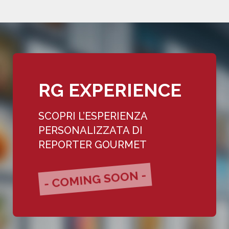
RG EXPERIENCE
SCOPRI L’ESPERIENZA
PERSONALIZZATA DI
REPORTER GOURMET
- COMING SOON -