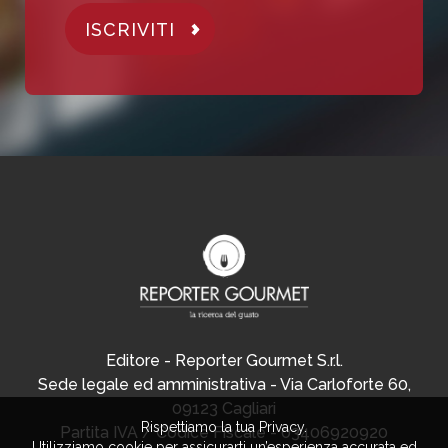
ISCRIVITI
Editore - Reporter Gourmet S.r.l.
Sede legale ed amministrativa - Via Carloforte 60,
09123 Cagliari
Rispettiamo la tua Privacy.
Partita IVA / Codice Fiscale - 03406920920
Utilizziamo cookie per assicurarti un’esperienza accurata ed