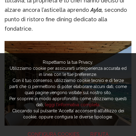
tuttavia, la proprietà e lo chef hanno deciso di
alzare ancora l’asticella aprendo
Ayla,
secondo
punto di ristoro fine dining dedicato alla
fondatrice.
Rispettiamo la tua Privacy.
Utilizziamo cookie per assicurarti un’esperienza accurata ed
in linea con le tue preferenze.
Con il tuo consenso, utilizziamo cookie tecnici e di terze
parti che ci permettono di poter elaborare alcuni dati, come
quali pagine vengono visitate sul nostro sito.
Per scoprire in modo approfondito come utilizziamo questi
dati,
leggi l’informativa completa
.
Cliccando sul pulsante ‘Accetta’ acconsenti all’utilizzo dei
cookie, oppure configura le diverse tipologie.
CONFIGURA COOKIES
RIFIUTA