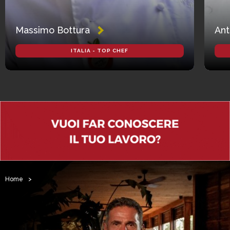
Massimo Bottura
Ant
ITALIA - TOP CHEF
Home
>