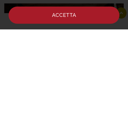
ACCETTA
HOME
NOTIZIE
CHEF
DOVE MANGIARE
Il ristorante Ayla
Qui il concetto è radicalmente diverso:
si tratta
di interpretare piatti tipici e ricordi d’infanzia,