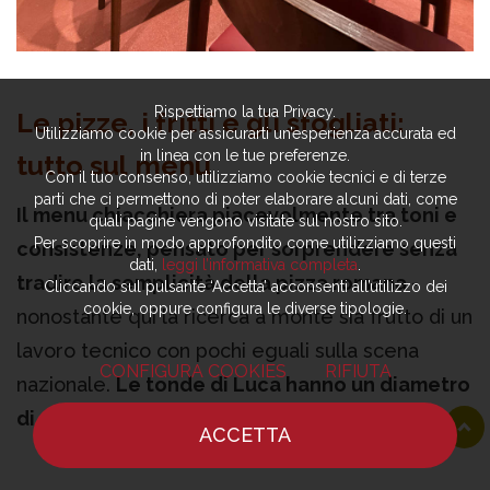
Rispettiamo la tua Privacy.
Le pizze, i fritti e gli sfogliati:
Utilizziamo cookie per assicurarti un’esperienza accurata ed
in linea con le tue preferenze.
tutto sul menu
Con il tuo consenso, utilizziamo cookie tecnici e di terze
parti che ci permettono di poter elaborare alcuni dati, come
Il menu chiacchiera piacevolmente tra toni e
quali pagine vengono visitate sul nostro sito.
Per scoprire in modo approfondito come utilizziamo questi
consistenze, pensato per sorprendere senza
dati,
leggi l’informativa completa
.
tradire la semplicità della pizza romana -
Cliccando sul pulsante ‘Accetta’ acconsenti all’utilizzo dei
cookie, oppure configura le diverse tipologie.
nonostante qui la ricerca a monte sia frutto di un
lavoro tecnico con pochi eguali sulla scena
CONFIGURA COOKIES
RIFIUTA
nazionale.
Le tonde di Luca hanno un diametro
di 32 centimetri e pesano circa 160 grammi:
ACCETTA
fine e crunchy, con il bordo leggermente
HOME
NOTIZIE
CHEF
DOVE MANGIARE
brunito, proprio come vuole la tradizione
. I