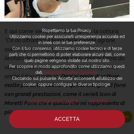
E qui come sempre entra in gioco la cottura:
Rispettiamo la tua Privacy.
Utilizziamo cookie per assicurarti un’esperienza accurata ed
“C’è da affrontare il tema delle annate agrarie,
in linea con le tue preferenze.
quando penso al progetto di una pizza o a un
Con il tuo consenso, utilizziamo cookie tecnici e di terze
parti che ci permettono di poter elaborare alcuni dati, come
lievitato devo capire quale sia la miglior farina da
quali pagine vengono visitate sul nostro sito.
utilizzare; allo stesso tempo devo immaginarne
Per scoprire in modo approfondito come utilizziamo questi
dati,
leggi l’informativa completa
.
anche il tipo di cottura.
Oggi si parla di cotture
Cliccando sul pulsante ‘Accetta’ acconsenti all’utilizzo dei
molto più dolci, abbiamo quindi bisogno di forni
cookie, oppure configura le diverse tipologie.
con grandi prestazioni, come il serieS Icon di
CONFIGURA COOKIES
RIFIUTA
Moretti Forni che è quello che mi rappresenta di
più tanto
da averlo scelto anche per Milano al
ACCETTA
Mercato del Duomo nell’ambito della mia
HOME
NOTIZIE
CHEF
DOVE MANGIARE
collaborazione con Autogrill, oltre a una visione