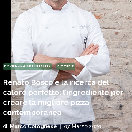
DOVE MANGIARE IN ITALIA
PIZZERIE
Renato Bosco e la ricerca del
calore perfetto: l’ingrediente per
creare la migliore pizza
contemporanea
di:
Marco Colognese
|
07 Marzo 2020