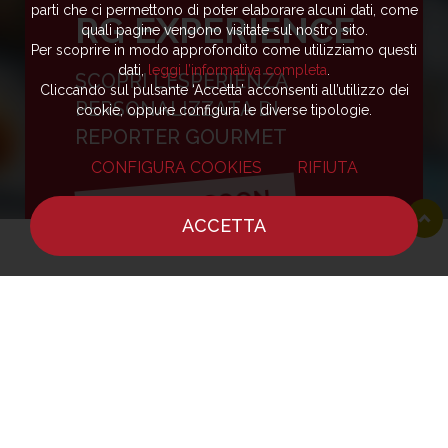
parti che ci permettono di poter elaborare alcuni dati, come
RG EXPERIENCE
quali pagine vengono visitate sul nostro sito.
Per scoprire in modo approfondito come utilizziamo questi
dati,
leggi l’informativa completa
.
SCOPRI L’ESPERIENZA
Cliccando sul pulsante ‘Accetta’ acconsenti all’utilizzo dei
PERSONALIZZATA DI
cookie, oppure configura le diverse tipologie.
REPORTER GOURMET
CONFIGURA COOKIES
RIFIUTA
- COMING SOON -
ACCETTA
HOME
NOTIZIE
CHEF
DOVE MANGIARE
Vuoi scoprire le ultime notizie e
ricette dei più grandi chef e
ristoranti al mondo?