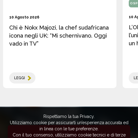
OSP
10 A
10 Agosto 2026
L’O
Chi è Nokx Majozi, la chef sudafricana
l’u
icona negli UK: “Mi schernivano. Oggi
un 
vado in TV”
LEGGI
LE
Rispettiamo la tua Privacy.
Utilizziamo cookie per assicurarti un’esperienza accurata ed
in linea con le tue preferenze.
Con il tuo consenso, utilizziamo cookie tecnici e di terze