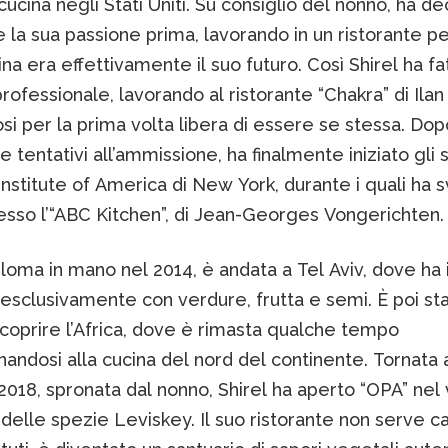
cucina negli Stati Uniti. Su consiglio del nonno, ha de
 la sua passione prima, lavorando in un ristorante pe
ina era effettivamente il suo futuro. Così Shirel ha fat
rofessionale, lavorando al ristorante “Chakra” di Ilan
i per la prima volta libera di essere se stessa. Do
e tentativi all’ammissione, ha finalmente iniziato gli s
Institute of America di New York, durante i quali ha 
esso l’“ABC Kitchen”, di Jean-Georges Vongerichten.
ploma in mano nel 2014, è andata a Tel Aviv, dove ha i
esclusivamente con verdure, frutta e semi. È poi sta
scoprire l’Africa, dove è rimasta qualche tempo
andosi alla cucina del nord del continente. Tornata 
 2018, spronata dal nonno, Shirel ha aperto “OPA” nel
elle spezie Leviskey. Il suo ristorante non serve c