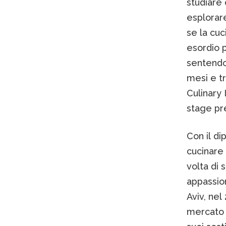
studiare 
esplorare
se la cuc
esordio p
sentendos
mesi e tr
Culinary 
stage pr
Con il di
cucinare 
volta di 
appassion
Aviv, nel
mercato d