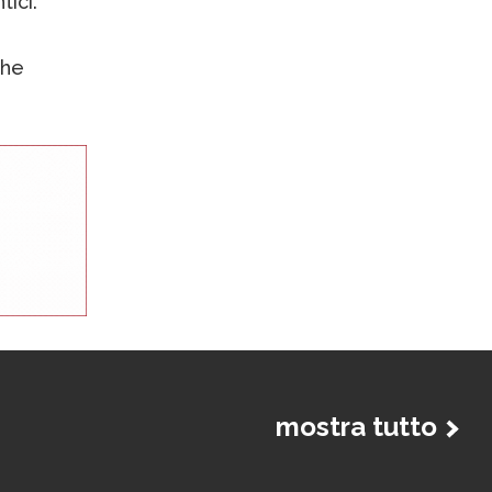
tici.
the
mostra tutto