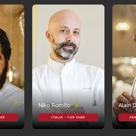
Niko Romito
Alain 
HEF
ITALIA - TOP CHEF
FRA