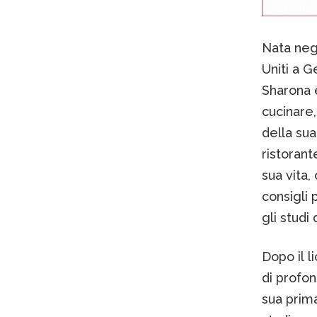
Nata negl
Uniti a 
Sharona e 
cucinare,
della sua
ristorante
sua vita,
consigli 
gli studi 
Dopo il l
di profon
sua prima