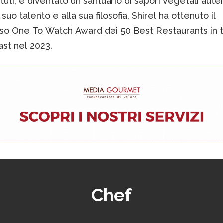
ituti, è diventato un santuario di sapori vegetali auten
 suo talento e alla sua filosofia, Shirel ha ottenuto il
oso One To Watch Award dei 50 Best Restaurants in 
st nel 2023.
Chef