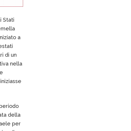
 Stati
emella
niziato a
estati
ri di un
tiva nella
le
iniziasse
n periodo
ata della
raele per