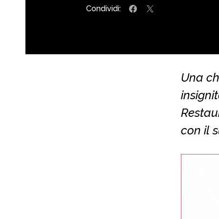
Condividi:
Una che
insigni
Restaur
con il 