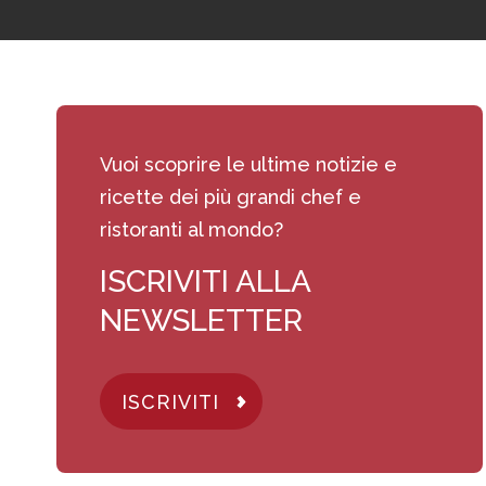
Vuoi scoprire le ultime notizie e
ricette dei più grandi chef e
ristoranti al mondo?
ISCRIVITI ALLA
NEWSLETTER
ISCRIVITI