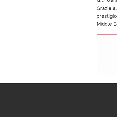
suoi sost
Grazie al
prestigi
Middle Ea