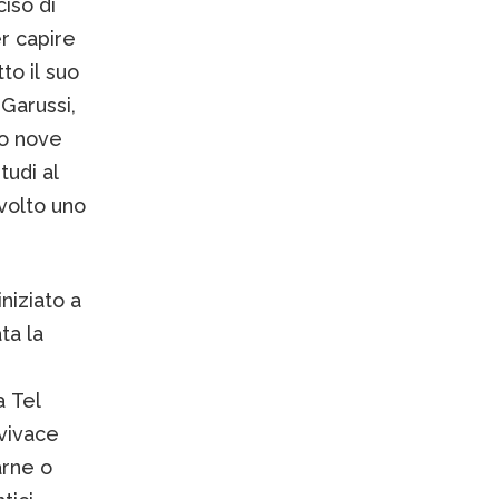
ciso di
r capire
to il suo
 Garussi,
po nove
tudi al
svolto uno
niziato a
ta la
a Tel
 vivace
arne o