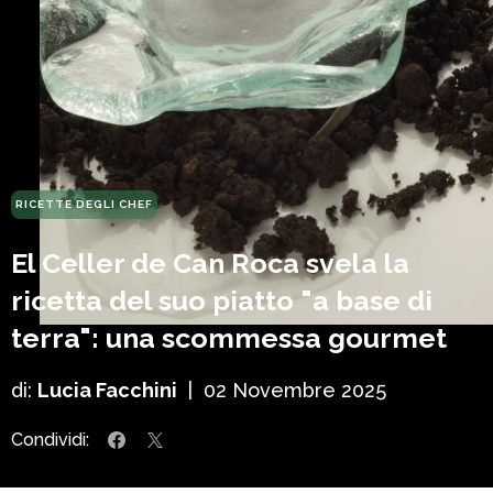
RICETTE DEGLI CHEF
El Celler de Can Roca svela la
ricetta del suo piatto "a base di
terra": una scommessa gourmet
di:
Lucia Facchini
|
02 Novembre 2025
Condividi: