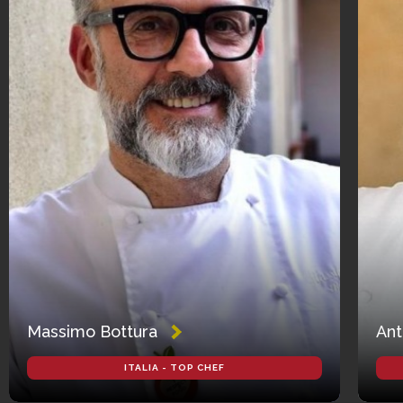
Massimo Bottura
Ant
ITALIA - TOP CHEF