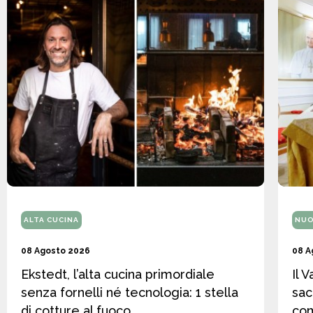
ALTA CUCINA
NUO
08 Agosto 2026
08 A
Ekstedt, l’alta cucina primordiale
Il 
senza fornelli né tecnologia: 1 stella
sac
di cotture al fuoco
co