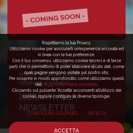
- COMING SOON -
Rispettiamo la tua Privacy.
Utilizziamo cookie per assicurarti un’esperienza accurata ed
in linea con le tue preferenze.
Con il tuo consenso, utilizziamo cookie tecnici e di terze
Vuoi scoprire le ultime notizie e
parti che ci permettono di poter elaborare alcuni dati, come
quali pagine vengono visitate sul nostro sito.
ricette dei più grandi chef e
Per scoprire in modo approfondito come utilizziamo questi
ristoranti al mondo?
dati,
leggi l’informativa completa
.
Cliccando sul pulsante ‘Accetta’ acconsenti all’utilizzo dei
ISCRIVITI ALLA
cookie, oppure configura le diverse tipologie.
NEWSLETTER
CONFIGURA COOKIES
RIFIUTA
ISCRIVITI
ACCETTA