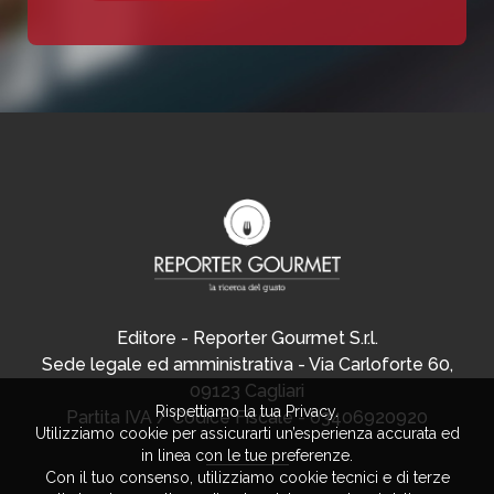
Editore - Reporter Gourmet S.r.l.
Sede legale ed amministrativa - Via Carloforte 60,
09123 Cagliari
Rispettiamo la tua Privacy.
Partita IVA / Codice Fiscale - 03406920920
Utilizziamo cookie per assicurarti un’esperienza accurata ed
in linea con le tue preferenze.
Con il tuo consenso, utilizziamo cookie tecnici e di terze