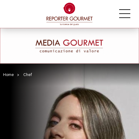
Home
>
Chef