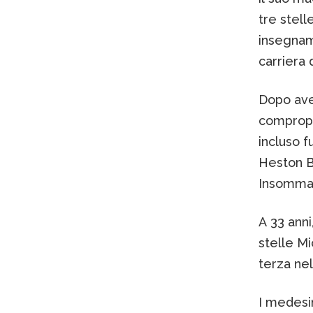
tre stell
insegname
carriera 
Dopo aver
compropri
incluso f
Heston B
Insomma, 
A 33 anni
stelle Mi
terza nel
I medesim