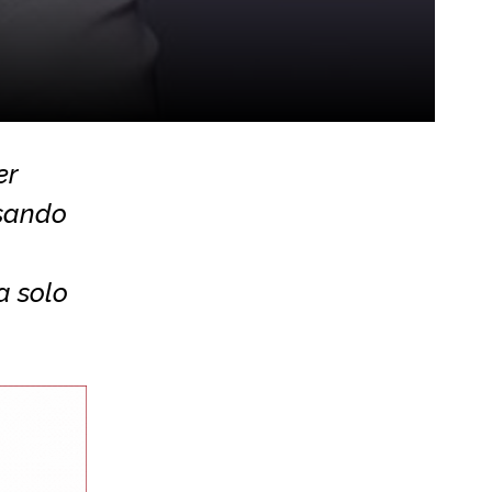
er
ssando
a solo