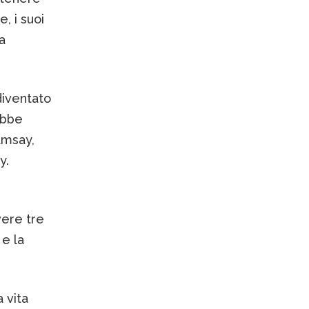
, i suoi
a
diventato
ebbe
amsay,
y.
vere tre
 e la
 vita