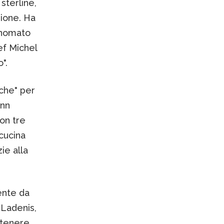
 sterline,
sione. Ha
inomato
ef Michel
".
che" per
ann
on tre
 cucina
ie alla
ente da
 Ladenis,
ttenere