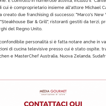
one. È coinvolto in numerose attività, incluso il "Cante
i cui è comproprietario insieme all'attore Michael C
ha creato due franchising di successo: "Marco's New 
 "Steakhouse Bar & Grill", ristoranti gestiti da terzi, p
rghi del Regno Unito.
confondibile personalità si è fatta notare anche in va
oni di cucina televisive presso cui è stato ospite, tr
tchen e MasterChef Australia, Nuova Zelanda, Sudafr