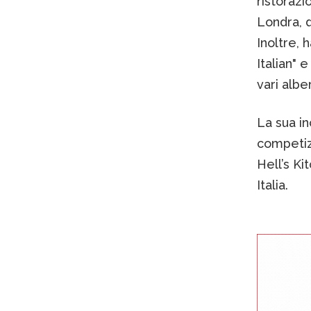
ristorazi
Londra, d
Inoltre, 
Italian" e
vari albe
La sua in
competizi
Hell’s Ki
Italia.