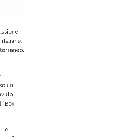
assione
 italiane,
terraneo.
r
eso un
avuto
l “Box
rre