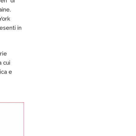
en" di
aine.
York
resenti in
rie
a cui
ica e