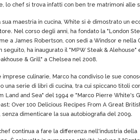
, lo chef si trova infatti con ben tre matrimoni alle s
a sua maestria in cucina, White si è dimostrato un e
tore. Nel corso degli anni, ha fondato la "London S
eme a James Robertson, con sedi a Windsor e nella C
n seguito, ha inaugurato il "MPW Steak & Alehouse" e
akhouse & Grill" a Chelsea nel 2008.
le imprese culinarie, Marco ha condiviso le sue cono
o una serie di libri di cucina, tra cui spiccano titoli 
m Land and Sea" del 1994 e "Marco Pierre White's 
east: Over 100 Delicious Recipes From A Great Britis
 senza dimenticare la sua autobiografia del 2009.
chef continua a fare la differenza nell'industria della