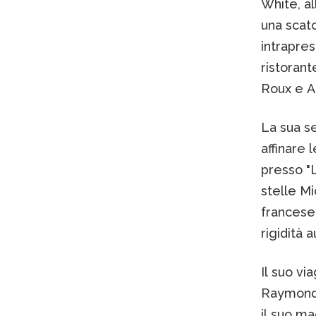
White, al
una scato
intrapre
ristorant
Roux e Al
La sua s
affinare 
presso "L
stelle Mi
francese 
rigidità 
Il suo v
Raymond B
il suo ma