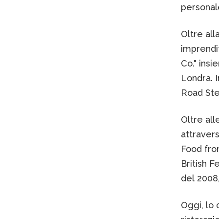
personale
Oltre all
imprendi
Co." insi
Londra. I
Road Ste
Oltre al
attravers
Food fro
British F
del 2008,
Oggi, lo 