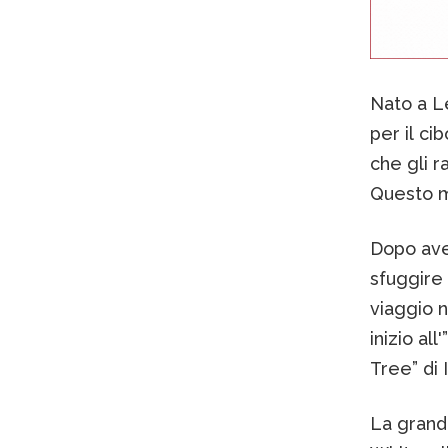
Nato a L
per il ci
che gli 
Questo mi
Dopo ave
sfuggire 
viaggio 
inizio al
Tree” di I
La grand