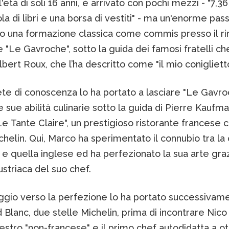
l'età di soli 16 anni, è arrivato con pochi mezzi - "7,36
la di libri e una borsa di vestiti" - ma un'enorme pas
so una formazione classica come commis presso il r
e "Le Gavroche", sotto la guida dei famosi fratelli ch
bert Roux, che l’ha descritto come "il mio coniglietto
ete di conoscenza lo ha portato a lasciare "Le Gavro
le sue abilità culinarie sotto la guida di Pierre Kaufm
e Tante Claire", un prestigioso ristorante francese c
chelin. Qui, Marco ha sperimentato il connubio tra la
e quella inglese ed ha perfezionato la sua arte graz
austriaca del suo chef.
iaggio verso la perfezione lo ha portato successivam
lanc, due stelle Michelin, prima di incontrare Nico
estro "non-francese" e il primo chef autodidatta a o