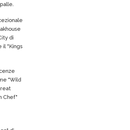
palle.
ccezionale
teakhouse
ity di
 il "Kings
scenze
come "Wild
Great
h Chef"