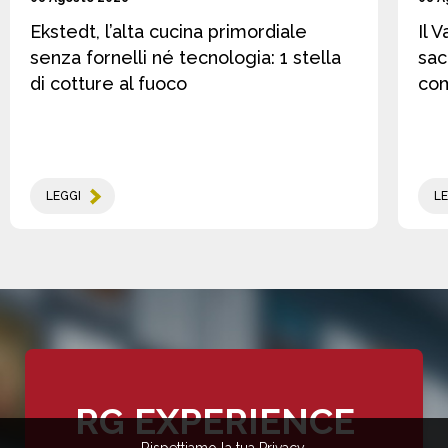
Ekstedt, l’alta cucina primordiale
Il 
senza fornelli né tecnologia: 1 stella
sac
di cotture al fuoco
co
LEGGI
LE
RG EXPERIENCE