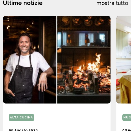
Ultime notizie
mostra tutto
ALTA CUCINA
NUO
08 Agosto 2026
08 A