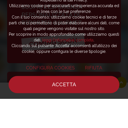
Rispettiamo la tua Privacy.
SCOPRI L’ESPERIENZA
Utilizziamo cookie per assicurarti un’esperienza accurata ed
in linea con le tue preferenze.
PERSONALIZZATA DI
Con il tuo consenso, utilizziamo cookie tecnici e di terze
REPORTER GOURMET
parti che ci permettono di poter elaborare alcuni dati, come
quali pagine vengono visitate sul nostro sito.
Per scoprire in modo approfondito come utilizziamo questi
- COMING SOON -
dati,
leggi l’informativa completa
.
Cliccando sul pulsante ‘Accetta’ acconsenti all’utilizzo dei
cookie, oppure configura le diverse tipologie.
CONFIGURA COOKIES
RIFIUTA
ACCETTA
Vuoi scoprire le ultime notizie e
HOME
NOTIZIE
CHEF
DOVE MANGIARE
ricette dei più grandi chef e
ristoranti al mondo?
ISCRIVITI ALLA