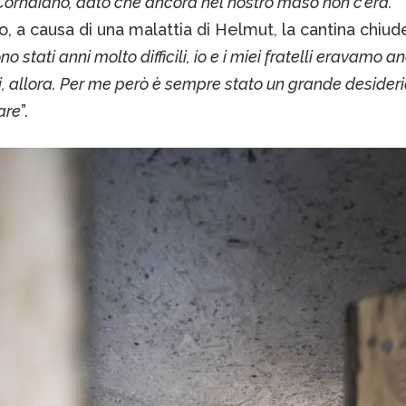
Cornaiano, dato che ancora nel nostro maso non c’era.”
, a causa di una malattia di Helmut, la cantina chiud
no stati anni molto difficili, io e i miei fratelli eravamo a
, allora. Per me però è sempre stato un grande desideri
are
”.