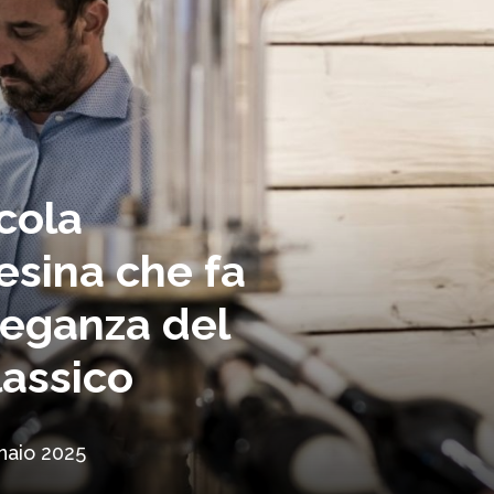
ccola
esina che fa
eleganza del
assico
naio 2025