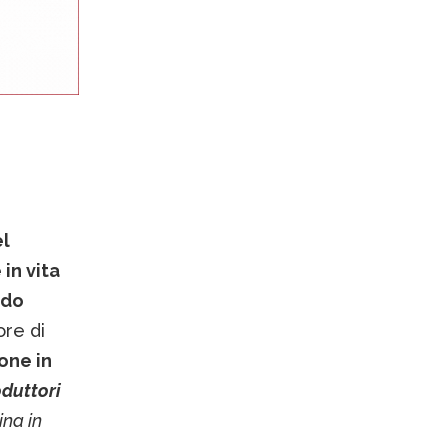
l
 in vita
odo
ore di
one in
oduttori
ina in