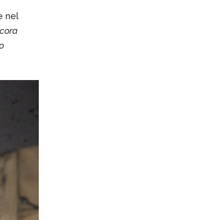
e nel
ncora
o