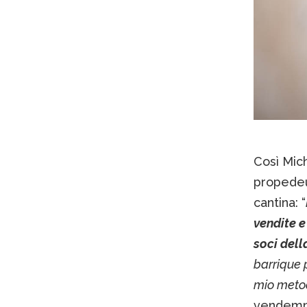
Così Mich
propedeut
cantina: “
vendite e
soci dell
barrique 
mio metod
vendemmie