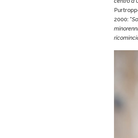
centro a 
Purtroppo
2000: “
So
minorenni
ricominci