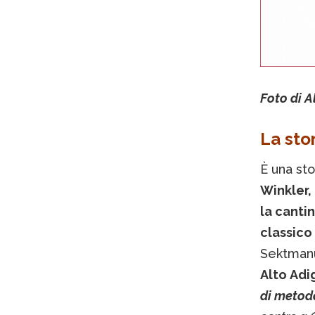
Foto di Al
La sto
È una sto
Winkler, 
la canti
classico 
Sektmanu
Alto Adi
di metod