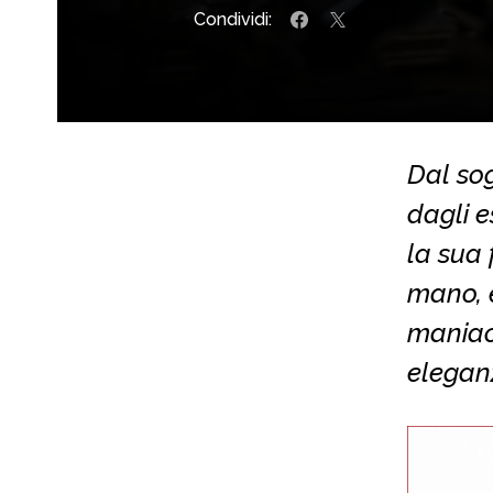
Condividi:
Dal so
dagli e
la sua
mano, 
maniaca
elegan