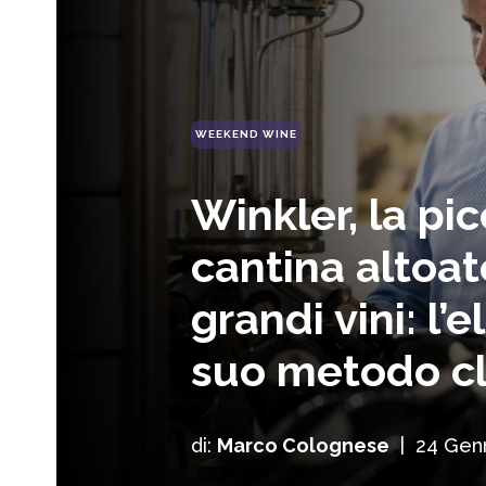
WEEKEND WINE
Winkler, la pi
cantina altoat
grandi vini: l’
suo metodo cl
di:
Marco Colognese
|
24 Gen