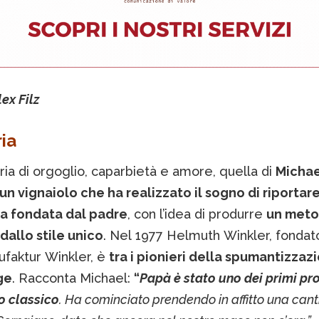
ex Filz
ria
ria di orgoglio, caparbietà e amore, quella di
Michae
un vignaiolo che ha realizzato il sogno di riportare
na fondata dal padre
, con l’idea di produrre
un met
dallo stile unico
. Nel 1977 Helmuth Winkler, fondat
faktur Winkler, è
tra i pionieri della spumantizzazi
ge
. Racconta Michael:
“
Papà è stato uno dei primi pr
o classico
. Ha cominciato prendendo in affitto una cant