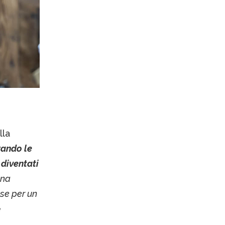
lla
rando le
 diventati
una
se per un
e
.