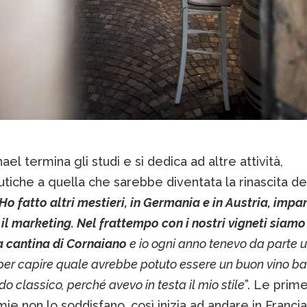
ael termina gli studi e si dedica ad altre attività,
iche a quella che sarebbe diventata la rinascita de
Ho fatto altri mestieri, in Germania e in Austria, impa
 il marketing. Nel frattempo con i nostri vigneti siamo
a cantina di Cornaiano
e io ogni anno tenevo da parte 
per capire quale avrebbe potuto essere un buon vino ba
o classico, perché avevo in testa il mio stile
”. Le prim
 non lo soddisfano, così inizia ad andare in Francia