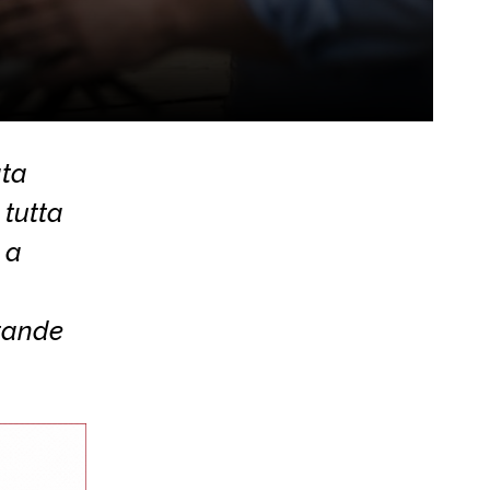
ata
 tutta
 a
grande