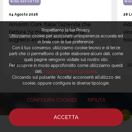
WINE REPORTER
WIN
04 Agosto 2026
28 L
Amorim Cork Italia: l’azienda che
Add
Rispettiamo la tua Privacy.
fattura 74 milioni con i tappi di
vin
Utilizziamo cookie per assicurarti un’esperienza accurata ed
sughero etici in cera d’api
nos
in linea con le tue preferenze.
Con il tuo consenso, utilizziamo cookie tecnici e di terze
parti che ci permettono di poter elaborare alcuni dati, come
quali pagine vengono visitate sul nostro sito.
LEGGI
LE
Per scoprire in modo approfondito come utilizziamo questi
dati,
leggi l’informativa completa
.
Cliccando sul pulsante ‘Accetta’ acconsenti all’utilizzo dei
cookie, oppure configura le diverse tipologie.
CONFIGURA COOKIES
RIFIUTA
ACCETTA
HOME
NOTIZIE
CHEF
DOVE MANGIARE
RG EXPERIENCE