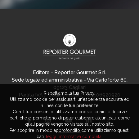
Editore - Reporter Gourmet S.r.l.
Sede legale ed amministrativa - Via Carloforte 60,
09123 Cagliari
Rispettiamo la tua Privacy.
Partita IVA / Codice Fiscale - 03406920920
Utilizziamo cookie per assicurarti un’esperienza accurata ed
in linea con le tue preferenze.
Con il tuo consenso, utilizziamo cookie tecnici e di terze
parti che ci permettono di poter elaborare alcuni dati, come
quali pagine vengono visitate sul nostro sito.
Per scoprire in modo approfondito come utilizziamo questi
dati,
leggi l’informativa completa
.