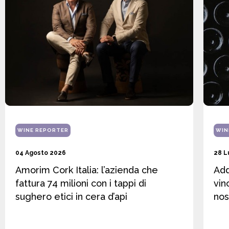
WINE REPORTER
WIN
04 Agosto 2026
28 L
Amorim Cork Italia: l’azienda che
Add
fattura 74 milioni con i tappi di
vin
sughero etici in cera d’api
nos