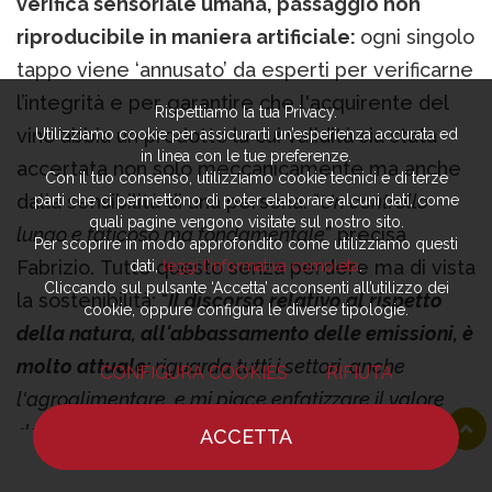
verifica sensoriale umana, passaggio non
riproducibile in maniera artificiale:
ogni singolo
tappo viene ‘annusato’ da esperti per verificarne
l’integrità e per garantire che l'acquirente del
Rispettiamo la tua Privacy.
vino abbia un prodotto la cui validità sia stata
Utilizziamo cookie per assicurarti un’esperienza accurata ed
in linea con le tue preferenze.
accertata non solo meccanicamente ma anche
Con il tuo consenso, utilizziamo cookie tecnici e di terze
dalla sensibilità di una persona. “
Un controllo
parti che ci permettono di poter elaborare alcuni dati, come
quali pagine vengono visitate sul nostro sito.
lungo e faticoso ma fondamentale
” precisa
Per scoprire in modo approfondito come utilizziamo questi
Fabrizio. Tutto questo senza perdere ma di vista
dati,
leggi l’informativa completa
.
Cliccando sul pulsante ‘Accetta’ acconsenti all’utilizzo dei
la sostenibilità: “
Il discorso relativo al rispetto
cookie, oppure configura le diverse tipologie.
della natura, all'abbassamento delle emissioni, è
molto attuale:
riguarda tutti i settori, anche
CONFIGURA COOKIES
RIFIUTA
l'agroalimentare, e mi piace enfatizzare il valore
del prodotto del tappo di sughero, che è
ACCETTA
HOME
NOTIZIE
CHEF
DOVE MANGIARE
paragonabile ad un frutto colto da un albero
. Non