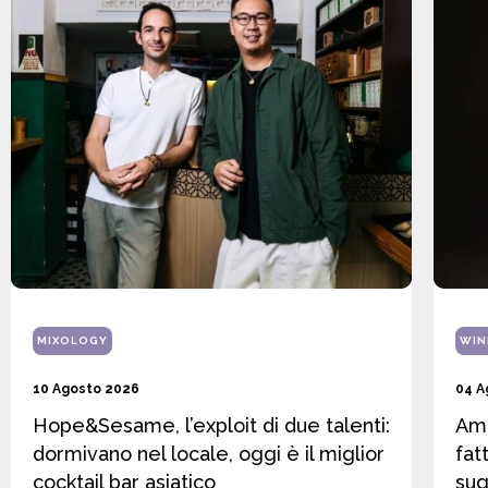
MIXOLOGY
WIN
10 Agosto 2026
04 A
Hope&Sesame, l’exploit di due talenti:
Amo
dormivano nel locale, oggi è il miglior
fat
cocktail bar asiatico
sug