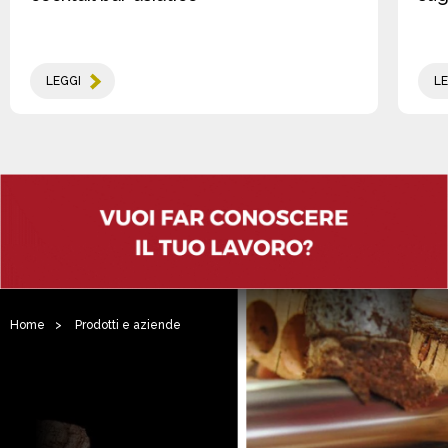
LEGGI
LE
Home
>
Prodotti e aziende