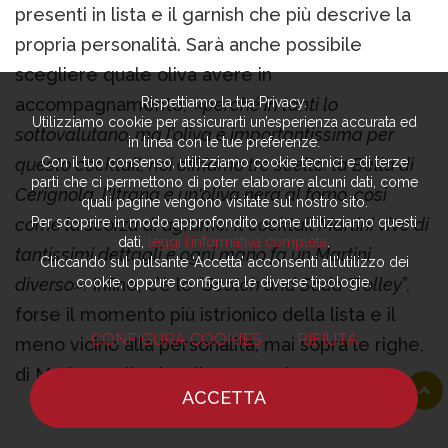
presenti in lista e il garnish che più descrive la
propria personalità. Sarà anche possibile
scegliere quale oliva avere in
Rispettiamo la tua Privacy.
accompagnamento, «
perché in tanti lo
Utilizziamo cookie per assicurarti un’esperienza accurata ed
sottovalutano, ma l’oliva è importantissima per
in linea con le tue preferenze.
Con il tuo consenso, utilizziamo cookie tecnici e di terze
questo cocktail, noi offriamo tre scelte: la Bella di
parti che ci permettono di poter elaborare alcuni dati, come
Cerignola, l'Itrana e un'oliva nera al forno, così
quali pagine vengono visitate sul nostro sito.
Per scoprire in modo approfondito come utilizziamo questi
come la scorza di agrume. Il cocktail Martini vive di
dati,
leggi l’informativa completa
.
tantissimi dettagli e ogni mano fa un Martini
Cliccando sul pulsante ‘Accetta’ acconsenti all’utilizzo dei
cookie, oppure configura le diverse tipologie.
diverso».
Infine, c’è lo
“Scotch and Soda Trolley
”,
forse il momento più istrionico della lista e il
CONFIGURA COOKIES
RIFIUTA
meno vicino alla personalità, mai sopra le righe,
di Mario Farulla. Il trolley naturalmente
ACCETTA
rappresenta i viaggi che questo bar manager di
HOME
NOTIZIE
CHEF
DOVE MANGIARE
38 anni ha fatto in passato e consente ai clienti