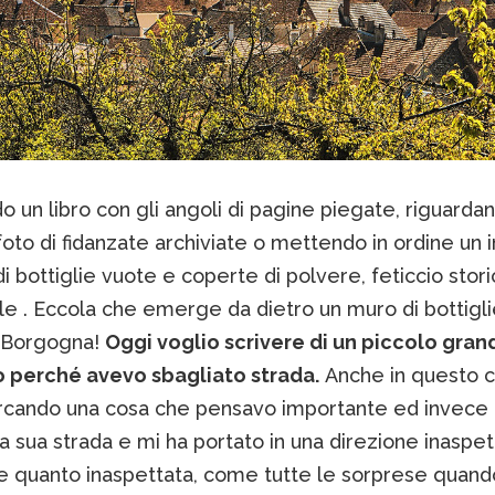
o un libro con gli angoli di pagine piegate, riguarda
oto di fidanzate archiviate o mettendo in ordine un 
di bottiglie vuote e coperte di polvere, feticcio stor
le . Eccola che emerge da dietro un muro di bottigl
e Borgogna!
Oggi voglio scrivere di un piccolo gran
 perché avevo sbagliato strada.
Anche in questo 
rcando una cosa che pensavo importante ed invece
la sua strada e mi ha portato in una direzione inaspet
e quanto inaspettata, come tutte le sorprese quand