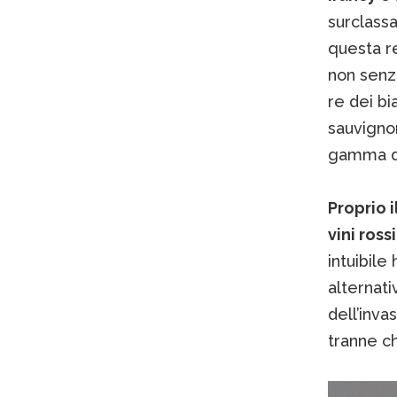
surclassa
questa re
non senza
re dei bi
sauvignon
gamma d
Proprio 
vini rossi
intuibile
alternati
dell’inva
tranne c