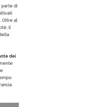
 parte di
tivati
. Oltre al
tè, il
della
ante dei
lmente
ne
 tempo
rancia