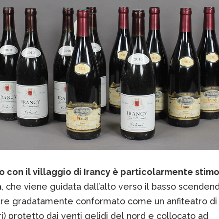
o con il villaggio di Irancy è particolarmente stim
a
, che viene guidata dall’alto verso il basso scenden
re gradatamente conformato come un anfiteatro di
ri) protetto dai venti gelidi del nord e collocato ad