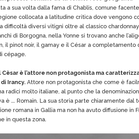
ta a sua volta dalla fama di Chablis, comune facente
gione collocata a latitudine critica dove vengono col
 difficoltà diversi vitigni oltre al classico chardonnay
anchi di Borgogna, nella Yonne si trovano anche l’aligo
, il pinot noir, il gamay e il César a completamento 
i cépage.
il Cèsar è l’attore non protagonista ma caratterizz
 di Irancy.
Attore non protagonista che come è faci
 ha radici molto italiane, al punto che la denominazio
va è ... Romain. La sua storia parte chiaramente dal
sione romana in Gallia ma non ha avuto diffusione in F
he in questa zona.