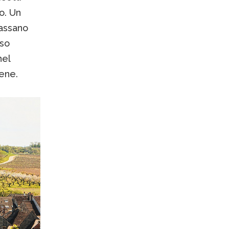
o. Un
passano
rso
nel
bene.