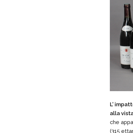
L’ impatt
alla vist
che appa
(315 etta