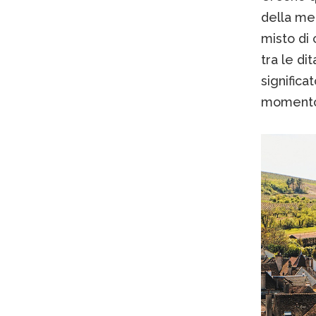
della me
misto di 
tra le di
significa
momento i