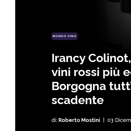
MONDO VINO
Irancy Colinot
vini rossi più 
Borgogna tutt’
scadente
di:
Roberto Mostini
|
03 Dicem