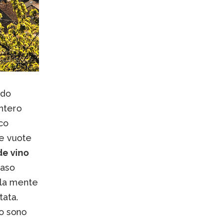
ndo
intero
ico
ie vuote
de vino
caso
 la mente
tata.
o sono