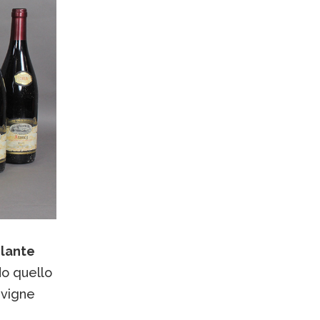
olante
do quello
 vigne