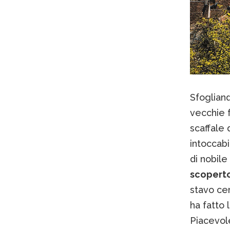
Sfogliand
vecchie f
scaffale 
intoccabi
di nobil
scoperto
stavo ce
ha fatto 
Piacevol