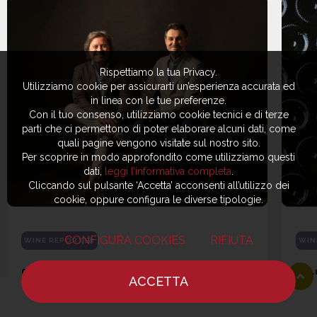
Rispettiamo la tua Privacy.
Utilizziamo cookie per assicurarti un’esperienza accurata ed
in linea con le tue preferenze.
Con il tuo consenso, utilizziamo cookie tecnici e di terze
parti che ci permettono di poter elaborare alcuni dati, come
quali pagine vengono visitate sul nostro sito.
Per scoprire in modo approfondito come utilizziamo questi
dati,
leggi l’informativa completa
.
Cliccando sul pulsante ‘Accetta’ acconsenti all’utilizzo dei
cookie, oppure configura le diverse tipologie.
CONFIGURA COOKIES
RIFIUTA
WINE REPORTER
WIN
04 Agosto 2026
28 L
ACCETTA
Amorim Cork Italia: l’azienda che
Add
HOME
NOTIZIE
CHEF
DOVE MANGIARE
fattura 74 milioni con i tappi di
vin