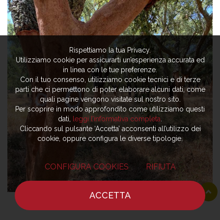
Rispettiamo la tua Privacy.
Utilizziamo cookie per assicurarti un’esperienza accurata ed
in linea con le tue preferenze.
Con il tuo consenso, utilizziamo cookie tecnici e di terze
parti che ci permettono di poter elaborare alcuni dati, come
quali pagine vengono visitate sul nostro sito.
Per scoprire in modo approfondito come utilizziamo questi
dati,
leggi l’informativa completa
.
Cliccando sul pulsante ‘Accetta’ acconsenti all’utilizzo dei
cookie, oppure configura le diverse tipologie.
CONFIGURA COOKIES
RIFIUTA
ACCETTA
HOME
NOTIZIE
CHEF
DOVE MANGIARE