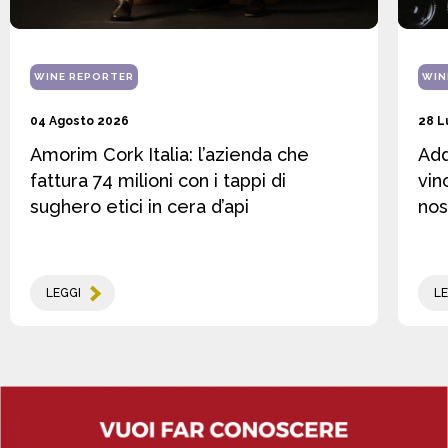
WINE REPORTER
WIN
04 Agosto 2026
28 L
Amorim Cork Italia: l’azienda che
Add
fattura 74 milioni con i tappi di
vin
sughero etici in cera d’api
nos
LEGGI
LE