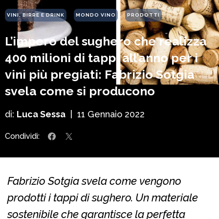
VINI, BIRRE E DRINK
MONDO VINO
PRODOTTI
L’impero del sughero che realizza
400 milioni di tappi all’anno per i
vini più pregiati: Fabrizio Sotgia
svela come si producono
di:
Luca Sessa
|
11 Gennaio 2022
Condividi:
Fabrizio Sotgia svela come vengono
prodotti i tappi di sughero. Un materiale
sostenibile che garantisce la perfetta