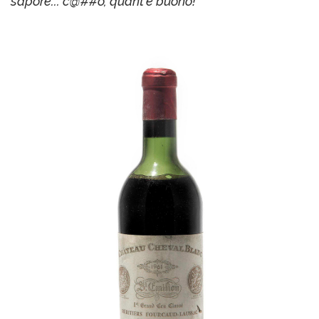
sapore... c@##o, quant'è buono!
"