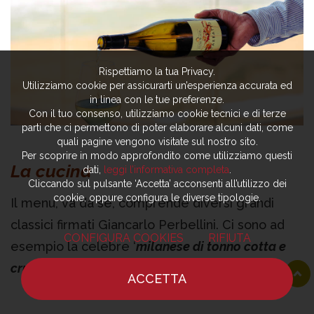
Rispettiamo la tua Privacy.
Utilizziamo cookie per assicurarti un’esperienza accurata ed
in linea con le tue preferenze.
Con il tuo consenso, utilizziamo cookie tecnici e di terze
parti che ci permettono di poter elaborare alcuni dati, come
quali pagine vengono visitate sul nostro sito.
Per scoprire in modo approfondito come utilizziamo questi
La cucina
dati,
leggi l’informativa completa
.
Cliccando sul pulsante ‘Accetta’ acconsenti all’utilizzo dei
cookie, oppure configura le diverse tipologie.
Il menu, va da sé, comprende diversi grandi
classici firmati Giancarlo Perbellini. Ci sono ad
CONFIGURA COOKIES
RIFIUTA
esempio la celebre ‘
milanese di tonno cotta e
cruda’,
l’‘arancino (a) non fritto’
, rilettura di una
ACCETTA
preparazione che elimina la frittura senza
HOME
NOTIZIE
CHEF
DOVE MANGIARE
compromettere il gusto. Nei piatti non ci sono