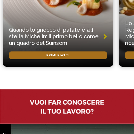
Lo 
Quando lo gnocco di patate è a 1
Reg
stella Michelin: il primo bello come
Mic
un quadro del Suinsom
ric
PRIMI PIATTI