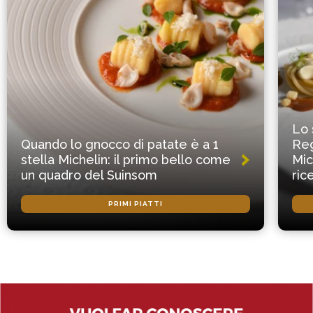
Lo 
Quando lo gnocco di patate è a 1
Reg
stella Michelin: il primo bello come
Mic
un quadro del Suinsom
ric
PRIMI PIATTI