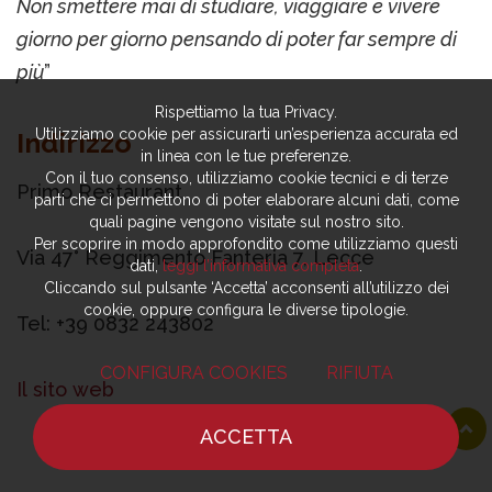
Non smettere mai di studiare, viaggiare e vivere
giorno per giorno pensando di poter far sempre di
più
”
Rispettiamo la tua Privacy.
Utilizziamo cookie per assicurarti un’esperienza accurata ed
Indirizzo
in linea con le tue preferenze.
Con il tuo consenso, utilizziamo cookie tecnici e di terze
Primo Restaurant
parti che ci permettono di poter elaborare alcuni dati, come
quali pagine vengono visitate sul nostro sito.
Per scoprire in modo approfondito come utilizziamo questi
Via 47° Reggimento Fanteria 7, Lecce
dati,
leggi l’informativa completa
.
Cliccando sul pulsante ‘Accetta’ acconsenti all’utilizzo dei
cookie, oppure configura le diverse tipologie.
Tel: +39 0832 243802
CONFIGURA COOKIES
RIFIUTA
Il sito web
ACCETTA
HOME
NOTIZIE
CHEF
DOVE MANGIARE