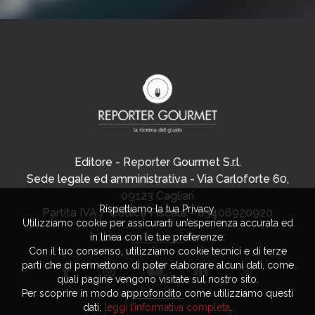
Editore - Reporter Gourmet S.r.l.
Sede legale ed amministrativa - Via Carloforte 60,
09123 Cagliari
Rispettiamo la tua Privacy.
Partita IVA / Codice Fiscale - 03406920920
Utilizziamo cookie per assicurarti un’esperienza accurata ed
in linea con le tue preferenze.
Con il tuo consenso, utilizziamo cookie tecnici e di terze
parti che ci permettono di poter elaborare alcuni dati, come
quali pagine vengono visitate sul nostro sito.
Per scoprire in modo approfondito come utilizziamo questi
dati,
leggi l’informativa completa
.