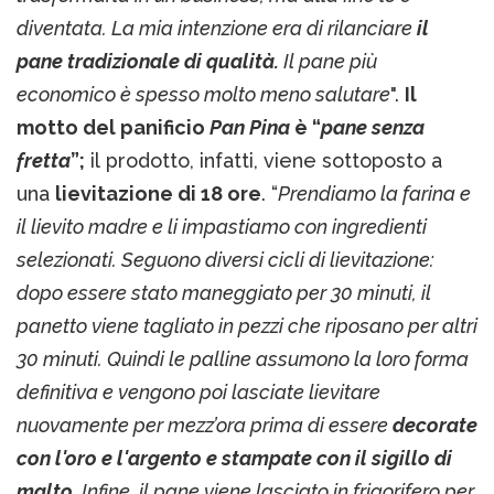
diventata. La mia intenzione era di rilanciare
il
pane tradizionale di qualità.
Il pane più
economico è spesso molto meno salutare
".
Il
motto del panificio
Pan Pina
è “
pane senza
fretta
”;
il prodotto, infatti, viene sottoposto a
una
lievitazione di 18 ore
. “
Prendiamo la farina e
il lievito madre e li impastiamo con ingredienti
selezionati. Seguono diversi cicli di lievitazione:
dopo essere stato maneggiato per 30 minuti, il
panetto viene tagliato in pezzi che riposano per altri
30 minuti. Quindi le palline assumono la loro forma
definitiva e vengono poi lasciate lievitare
nuovamente per mezz’ora prima di essere
decorate
con l'oro e l'argento e stampate con il sigillo di
malto.
Infine, il pane viene lasciato in frigorifero per