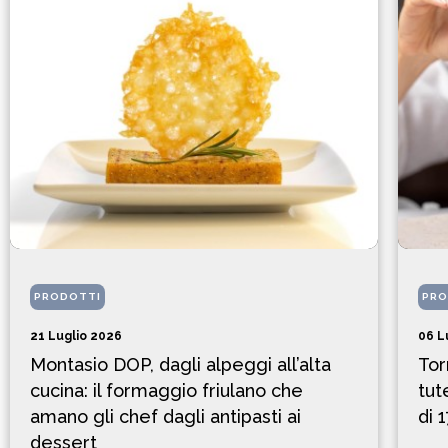
PRODOTTI
PRO
21 Luglio 2026
06 L
Montasio DOP, dagli alpeggi all’alta
Tor
cucina: il formaggio friulano che
tut
amano gli chef dagli antipasti ai
di 
dessert