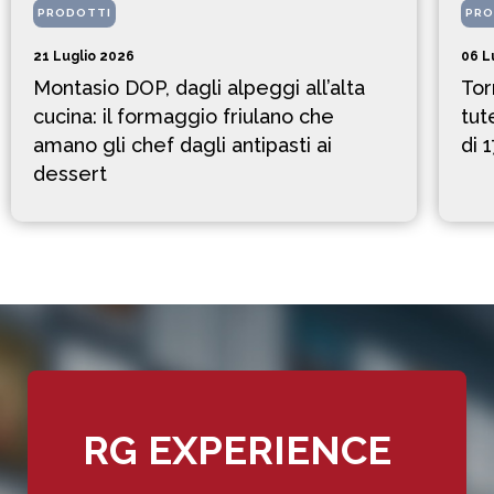
PRODOTTI
PRO
21 Luglio 2026
06 L
Montasio DOP, dagli alpeggi all’alta
Tor
cucina: il formaggio friulano che
tut
amano gli chef dagli antipasti ai
di 
dessert
RG EXPERIENCE