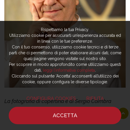
Rispettiamo la tua Privacy.
Utilizziamo cookie per assicurarti un’esperienza accurata ed
in linea con le tue preferenze.
Con il tuo consenso, utilizziamo cookie tecnici e di terze
parti che ci permettono di poter elaborare alcuni dati, come
quali pagine vengono visitate sul nostro sito.
Per scoprire in modo approfondito come utilizziamo questi
dati,
leggi l’informativa completa
.
Cliccando sul pulsante ‘Accetta’ acconsenti all’utilizzo dei
cookie, oppure configura le diverse tipologie.
CONFIGURA COOKIES
RIFIUTA
La fotografia di copertina è di Sergio Coimbra
ACCETTA
HOME
NOTIZIE
CHEF
DOVE MANGIARE