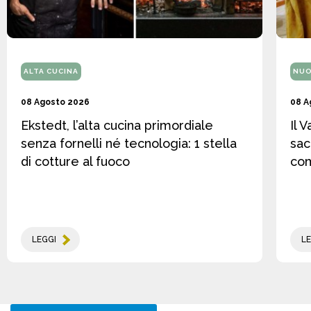
ALTA CUCINA
NUO
08 Agosto 2026
08 A
Ekstedt, l’alta cucina primordiale
Il 
senza fornelli né tecnologia: 1 stella
sac
di cotture al fuoco
co
LEGGI
LE