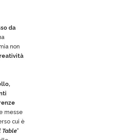
sso da
ha
mia non
reatività
llo,
nti
erenze
re messe
erso cui è
l Table
”