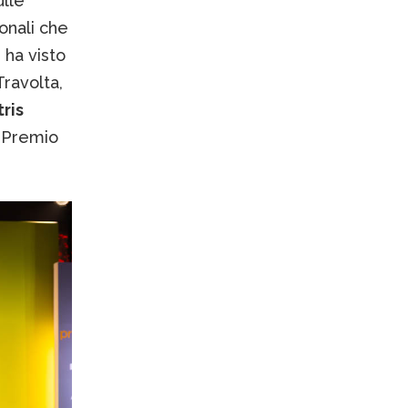
ulle
ionali che
 ha visto
Travolta,
ris
l Premio