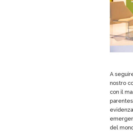
A seguire
nostro c
con il ma
parentesi
evidenza
emergent
del mondo