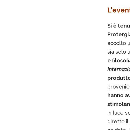
L'even
Si è ten
Protergi
accolto 
sia solo
e filosof
Internaz
produttor
provenien
hanno av
stimolan
in luce s
diretto i