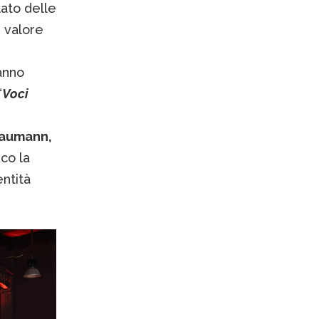
lato delle
 valore
anno
“
Voci
Baumann,
co la
ntità