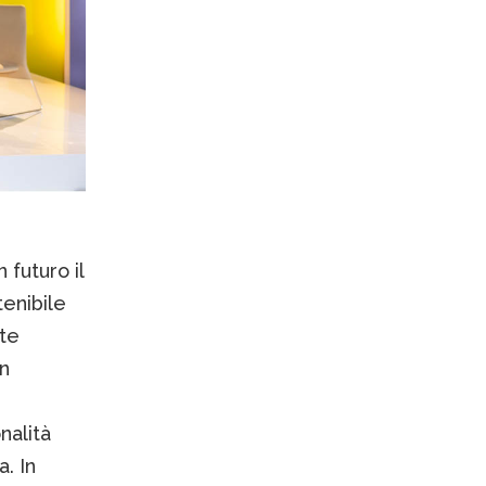
 futuro il
enibile
nte
in
nalità
. In