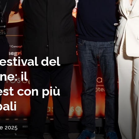
estival del
ne: il
st con più
ali
e 2025