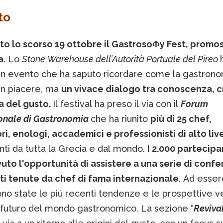
to
uto lo scorso 19 ottobre il GastrosoΦy Fest, promo
a
. Lo
Stone Warehouse dell’Autorità Portuale del Pireo
un evento che ha saputo ricordare come la gastrono
 un piacere, ma
un vivace dialogo tra conoscenza, c
ia del gusto.
Il festival ha preso il via con il
Forum
ionale di Gastronomia
che ha riunito
più di 25 chef,
i, enologi, accademici e professionisti di alto live
ti da tutta la Grecia e dal mondo.
I 2.000 partecipa
uto l'opportunità di assistere a una serie di conf
ti tenute da chef di fama internazionale
. Ad esse
ono state le più recenti tendenze e le prospettive v
l futuro del mondo gastronomico. La sezione “
Reviva