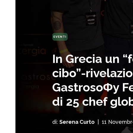
EVENTI
In Grecia un “f
cibo”-rivelazio
GastrosoΦy Fe
di 25 chef glob
di:
Serena Curto
|
11 Novembr