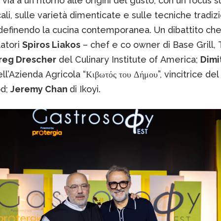
l via a un ritorno alle origini del gusto, con un focus s
ali, sulle varietà dimenticate e sulle tecniche tradiz
definendo la cucina contemporanea. Un dibattito che
atori
Spiros Liakos
– chef e co owner di Base Grill, 
reg Drescher
del Culinary Institute of America;
Dimit
ll’Azienda Agricola “Κιβωτός του Δήμου”, vincitrice de
od;
Jeremy Chan
di Ikoyi.