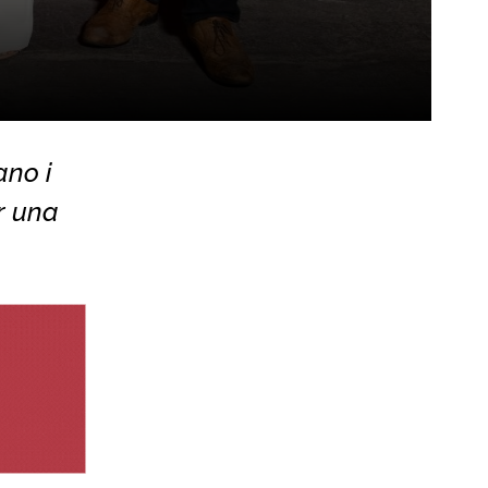
ano i
r una