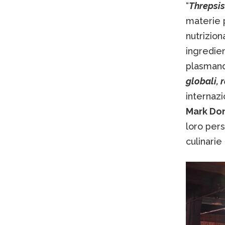
“
Threpsis
materie 
nutrizion
ingredien
plasmando
globali, r
internaz
Mark Don
loro pers
culinarie 