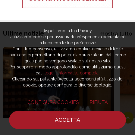
Rispettiamo la tua Privacy.
Ultime notizie
mostra tutto
Utilizziamo cookie per assicurarti un’esperienza accurata ed
in linea con le tue preferenze.
Con il tuo consenso, utilizziamo cookie tecnici e di terze
parti che ci permettono di poter elaborare alcuni dati, come
quali pagine vengono visitate sul nostro sito.
Per scoprire in modo approfondito come utilizziamo questi
dati,
leggi l’informativa completa
.
Cliccando sul pulsante ‘Accetta’ acconsenti all’utilizzo dei
cookie, oppure configura le diverse tipologie.
CONFIGURA COOKIES
RIFIUTA
ACCETTA
HOME
NOTIZIE
CHEF
DOVE MANGIARE