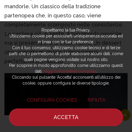
mandorle. Un classico della tradizione
partenopea che, in questo caso, viene
completamente scomposto nelle consistenze.
Rispettiamo la tua Privacy.
La pastiera c’è, si sente, il suo ricordo persiste,
Utilizziamo cookie per assicurarti un’esperienza accurata ed
in linea con le tue preferenze.
ma si presenta in una veste nuova. Un dessert
Con il tuo consenso, utilizziamo cookie tecnici e di terze
che racconta memoria e innovazione,
parti che ci permettono di poter elaborare alcuni dati, come
quali pagine vengono visitate sul nostro sito.
perfettamente riuscito.
Per scoprire in modo approfondito come utilizziamo questi
dati,
leggi l’informativa completa
.
Cliccando sul pulsante ‘Accetta’ acconsenti all’utilizzo dei
cookie, oppure configura le diverse tipologie.
CONFIGURA COOKIES
RIFIUTA
ACCETTA
HOME
NOTIZIE
CHEF
DOVE MANGIARE