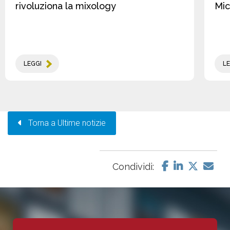
rivoluziona la mixology
Mic
LEGGI
LE
Torna a Ultime notizie
Condividi: