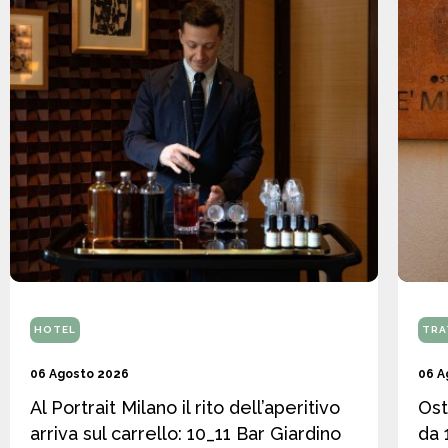
HOTEL
TRA
06 Agosto 2026
06 A
Al Portrait Milano il rito dell’aperitivo
Ost
arriva sul carrello: 10_11 Bar Giardino
da 