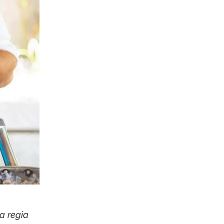
la
regia