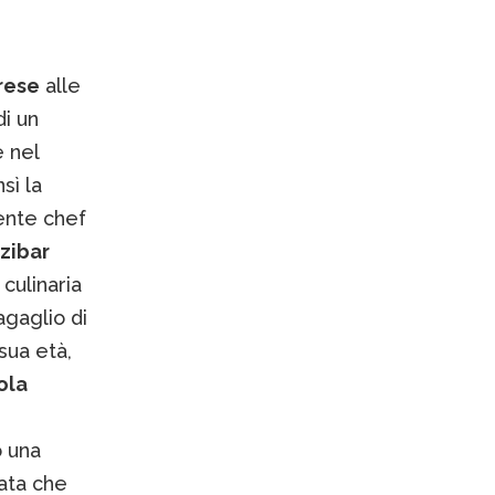
rese
alle
di un
e nel
sì la
ente chef
zibar
culinaria
gaglio di
sua età,
ola
o una
zata che