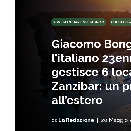
DOVE MANGIARE NEL MONDO
CUCINA IT
Giacomo Bong
l'italiano 23e
gestisce 6 loca
Zanzibar: un p
all’estero
di:
La Redazione
|
20 Maggio 