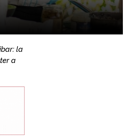
bar: la
ter a