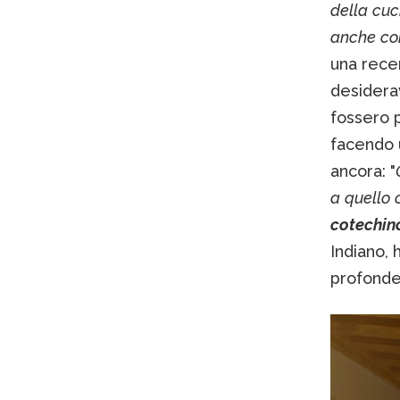
della
cuc
anche
co
una recen
desidera
fossero 
facendo u
ancora: "
a
quello
cotechin
Indiano, 
profonde 