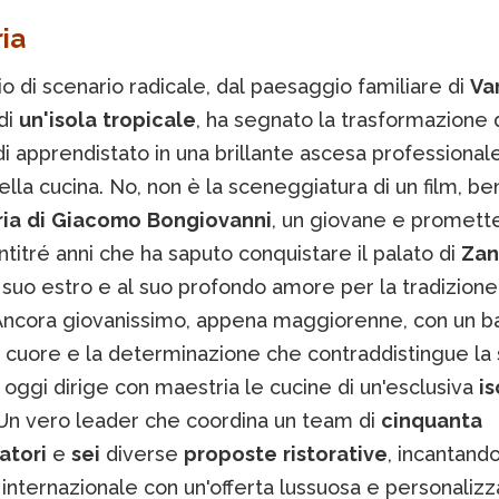
ria
 di scenario radicale, dal paesaggio familiare di
Va
di
un'isola
tropicale
, ha segnato la trasformazione 
i apprendistato in una brillante ascesa professional
la cucina. No, non è la sceneggiatura di un film, ben
ria
di
Giacomo
Bongiovanni
, un giovane e promett
entitré anni che ha saputo conquistare il palato di
Zan
 suo estro e al suo profondo amore per la tradizione 
. Ancora giovanissimo, appena maggiorenne, con un ba
 cuore e la determinazione che contraddistingue la 
oggi dirige con maestria le cucine di un'esclusiva
is
 Un vero leader che coordina un team di
cinquanta
atori
e
sei
diverse
proposte
ristorative
, incantand
 internazionale con un'offerta lussuosa e personaliz