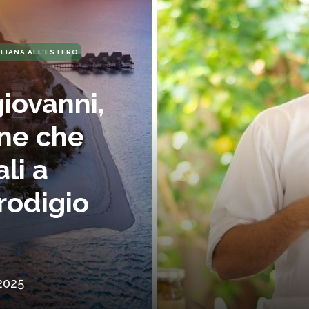
ALIANA ALL'ESTERO
iovanni,
nne che
li a
rodigio
2025