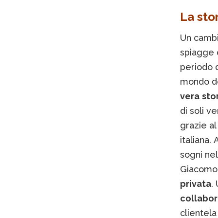
La sto
Un cambio
spiagge 
periodo d
mondo del
vera
sto
di soli v
grazie al
italiana
sogni nel
Giacomo 
privata
.
collabor
clientela