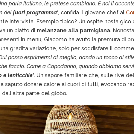
ina
parla
italiano
,
le
pretese
cambiano
.
E
noi
li
accont
n
dei
fuori
programma
", confida il giovane chef al
Cor
te intervista. Esempio tipico? Un ospite nostalgico
va un piatto di
melanzane
alla
parmigiana
. Nonost
presenti in menu, Giacomo ha avuto la premura di pr
na gradita variazione, solo per soddisfare il comme
Qui
posso
esprimermi
al
meglio
,
dando
un
tocco
di
stil
che
faccio
.
Come
a
Capodanno
,
quando
abbiamo
serv
o
e
lenticchie
". Un sapore familiare che, sulle rive d
ha saputo donare calore ai cuori di tutti, evocando rad
dall'altra parte del globo.