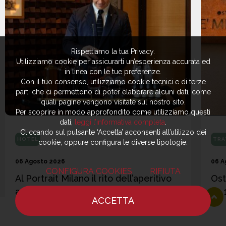
Rispettiamo la tua Privacy.
Utilizziamo cookie per assicurarti un’esperienza accurata ed
in linea con le tue preferenze.
Con il tuo consenso, utilizziamo cookie tecnici e di terze
parti che ci permettono di poter elaborare alcuni dati, come
quali pagine vengono visitate sul nostro sito.
Per scoprire in modo approfondito come utilizziamo questi
dati,
leggi l’informativa completa
.
Cliccando sul pulsante ‘Accetta’ acconsenti all’utilizzo dei
HOTEL
TRA
cookie, oppure configura le diverse tipologie.
06 Agosto 2026
06 A
CONFIGURA COOKIES
RIFIUTA
Al Portrait Milano il rito dell’aperitivo
Ost
arriva sul carrello: 10_11 Bar Giardino
da 
ACCETTA
rivoluziona la mixology
Mic
HOME
NOTIZIE
CHEF
DOVE MANGIARE