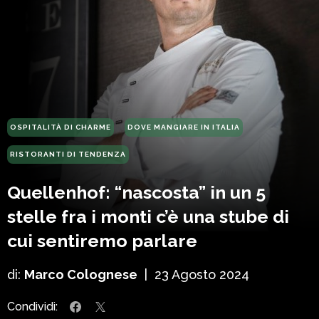
OSPITALITÀ DI CHARME
DOVE MANGIARE IN ITALIA
RISTORANTI DI TENDENZA
Quellenhof: “nascosta” in un 5
stelle fra i monti c’è una stube di
cui sentiremo parlare
di:
Marco Colognese
|
23 Agosto 2024
Condividi: