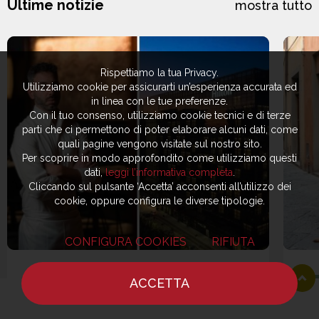
Ultime notizie
mostra tutto
Rispettiamo la tua Privacy.
Utilizziamo cookie per assicurarti un’esperienza accurata ed
in linea con le tue preferenze.
Con il tuo consenso, utilizziamo cookie tecnici e di terze
parti che ci permettono di poter elaborare alcuni dati, come
quali pagine vengono visitate sul nostro sito.
Per scoprire in modo approfondito come utilizziamo questi
dati,
leggi l’informativa completa
.
Cliccando sul pulsante ‘Accetta’ acconsenti all’utilizzo dei
cookie, oppure configura le diverse tipologie.
CONFIGURA COOKIES
RIFIUTA
ACCETTA
OSPITALITÀ DI CHARME
ATT
HOME
NOTIZIE
CHEF
DOVE MANGIARE
07 Agosto 2026
07 A