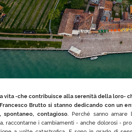
a vita -che contribuisce alla serenità della loro- 
Francesco Brutto si stanno dedicando con un e
e, spontaneo, contagioso
. Perché sanno amare l
a, raccontarne i cambiamenti - anche dolorosi - pro
zione a volte catastrofica. E sono in grado di sensi