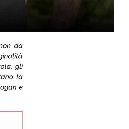
 non da
ginalità
ola, gli
tano la
logan e