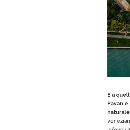
È a quell
Pavan e 
natural
venezian
un’evolu