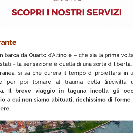
orante
in barca da Quarto d’Altino e – che sia la prima volt
 stati – la sensazione è quella di una sorta di libertà.
anea, si sa che durerà il tempo di proiettarsi in
te per poi tornare al trauma della (in)civiltà
na.
Il breve viaggio in laguna incolla gli oc
o a cui non siamo abituati, ricchissimo di forme d
ere.