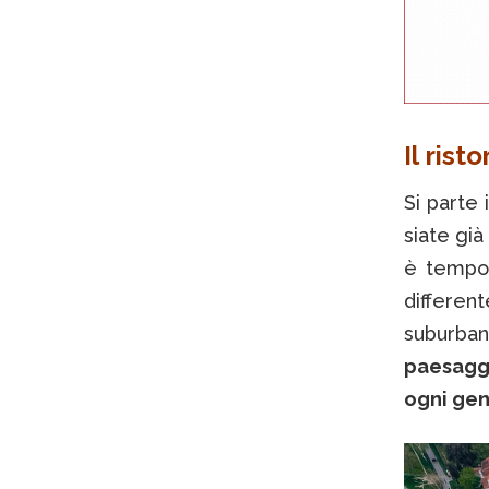
Il rist
Si parte 
siate già
è tempor
differen
suburba
paesaggi
ogni gen