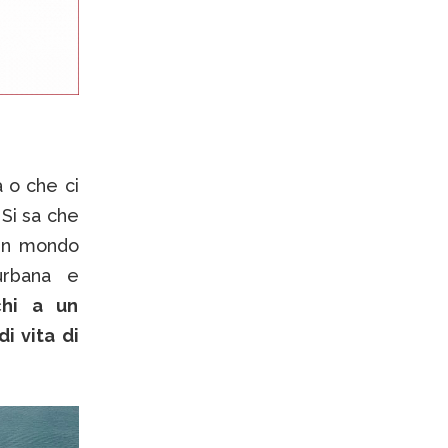
a o che ci
 Si sa che
 un mondo
 urbana e
chi a un
i vita di