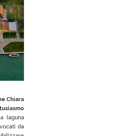
che Chiara
ntusiasmo
a laguna
vocati da
bilizzare