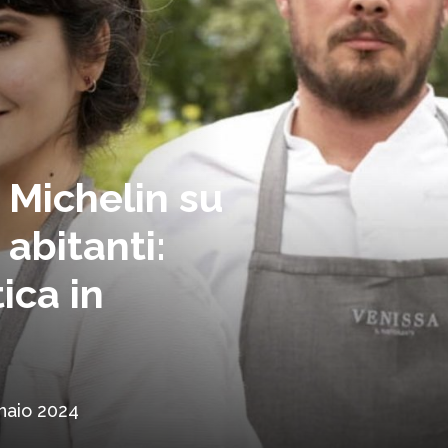
a Michelin su
 abitanti:
tica in
naio 2024