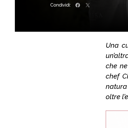
Condividi:
Una cu
un’altr
che ne 
chef C
natura
oltre l’