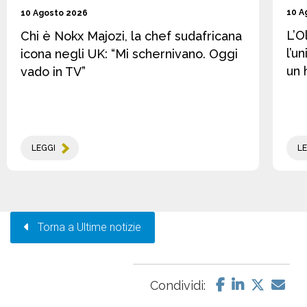
10 A
10 Agosto 2026
L’O
Chi è Nokx Majozi, la chef sudafricana
l’u
icona negli UK: “Mi schernivano. Oggi
un 
vado in TV”
LEGGI
LE
Torna a Ultime notizie
Condividi: