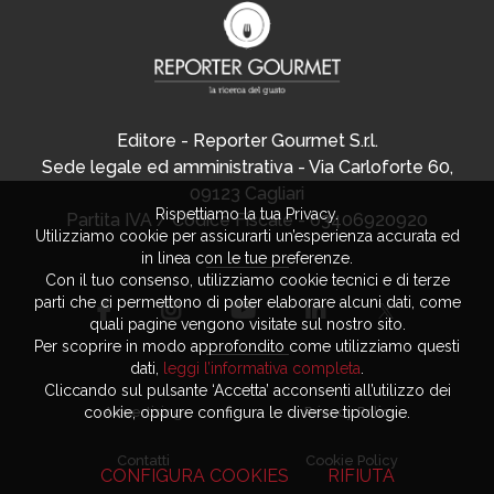
Editore - Reporter Gourmet S.r.l.
Sede legale ed amministrativa - Via Carloforte 60,
09123 Cagliari
Rispettiamo la tua Privacy.
Partita IVA / Codice Fiscale - 03406920920
Utilizziamo cookie per assicurarti un’esperienza accurata ed
in linea con le tue preferenze.
Con il tuo consenso, utilizziamo cookie tecnici e di terze
parti che ci permettono di poter elaborare alcuni dati, come
quali pagine vengono visitate sul nostro sito.
Per scoprire in modo approfondito come utilizziamo questi
dati,
leggi l’informativa completa
.
Cliccando sul pulsante ‘Accetta’ acconsenti all’utilizzo dei
Advertising
Privacy Policy
cookie, oppure configura le diverse tipologie.
Contatti
Cookie Policy
CONFIGURA COOKIES
RIFIUTA